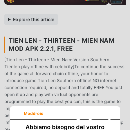
Explore this article
TIEN LEN - THIRTEEN - MIEN NAM
MOD APK 2.2.1, FREE
[Tien Len - Thirteen - Mien Nam: Version Southern
Tienlen play offline with celebrity]To continue the success
of the game all forward chain offline, your honor to
introduce game Tien Len Southern offline! NO internet
connection required, no deposit and totally FREE!You just
open it up and play with virtual opponents are
programmed to play the best you can, this is the game to
improve their skills all play Tienlen South of players to
Moddroid
become real players!I wish you happy gaming!Any
information or application error message you can write up
Abbiamo bisogno del vostro
review on the store or send an email to the developer.