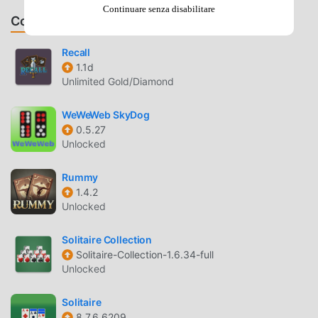
Continuare senza disabilitare
scarica moddroid e gioca!
Consiglia Giochi & App
GAMEPLAY UNICO
Recall
1.1d
Tien Len - Thirteen - Mien Nam Essendo un popolare
Unlimited Gold/Diamond
gioco card, il suo gameplay unico lo ha aiutato a
conquistare un gran numero di fan in tutto il mondo. A
WeWeWeb SkyDog
differenza dei tradizionali giochi card, in Tien Len -
0.5.27
Thirteen - Mien Nam , devi solo seguire il tutorial per
Unlocked
principianti, così puoi facilmente avviare l'intero gioco e
goderti la gioia offerta dai classici giochi card Tien Len -
Rummy
Thirteen - Mien Nam 2.2.1. Allo stesso tempo, moddroid ha
1.4.2
Unlocked
creato appositamente una piattaforma per gli amanti dei
giochi card, consentendoti di comunicare e condividere
Solitaire Collection
con tutti gli amanti dei giochi card in tutto il mondo, cosa
Solitaire-Collection-1.6.34-full
stai aspettando, unisciti a moddroid e goditi il card gioco
Unlocked
con tutti i partner globali felici
Solitaire
BELLISSIMO SCHERMO
8.7.6.6209