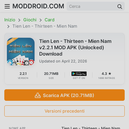
MODDROID.COM
Inizio
Giochi
Card
Tien Len - Thirteen - Mien Nam
Tien Len - Thirteen - Mien Nam
v2.2.1 MOD APK (Unlocked)
Download
Updated on
April 22, 2026
2.2.1
20.71MB
4.3 ★
VERSION
SIZE
GET IT ON
1698 RATINGS
Scarica APK (20.71MB)
Versioni precedenti
Tien Len - Thirteen - Mien Nam
NOME APP