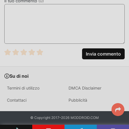
Il tuo commento
(
0
)
energie e ripetere l'""accumulo"" leggermente noioso. Le
mod possono aiutarti facilmente a omettere questo
processo, aiutandoti così a concentrarti sul goderti la gioia
del gioco stesso
SCARICA ORA
Basta fare clic sul pulsante di download per installare l'APP
Invia commento
moddroid, puoi scaricare direttamente la versione mod
gratuita Solitaire 4.8.72 nel pacchetto di installazione
moddroid con un clic e ci sono più giochi mod popolari
Su di noi
gratuiti che ti aspettano gioca, cosa aspetti, scaricalo ora!
Termini di utilizzo
DMCA Disclaimer
Contattaci
Pubblicità
© Copyright 2017–2026 MODDROID.COM