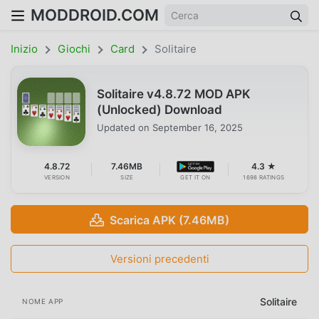
MODDROID.COM
Inizio
Giochi
Card
Solitaire
Solitaire v4.8.72 MOD APK
(Unlocked) Download
Updated on
September 16, 2025
4.8.72
7.46MB
4.3 ★
VERSION
SIZE
GET IT ON
1698 RATINGS
Scarica APK (7.46MB)
Versioni precedenti
Solitaire
NOME APP