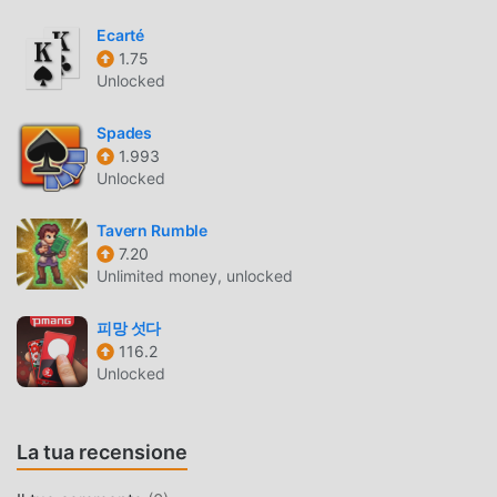
Ecarté
BELLISSIMO SCHERMO
1.75
Come i giochi tradizionali card, ShanKoeMee ha uno stile
Unlocked
artistico unico e la grafica, le mappe e i personaggi di alta
qualità rendono ShanKoeMee attratto molti fan di card e
Spades
1.993
confrontato ai tradizionali giochi card, ShanKoeMee 2.0.7
Unlocked
ha adottato un motore virtuale aggiornato e apportato
aggiornamenti audaci. Con una tecnologia più avanzata,
Tavern Rumble
l'esperienza sullo schermo del gioco è stata notevolmente
7.20
migliorata. Pur mantenendo lo stile originale di card, il
Unlimited money, unlocked
massimo Migliora l'esperienza sensoriale dell'utente e ci
sono molti diversi tipi di telefoni cellulari apk con
피망 섯다
un'eccellente adattabilità, assicurando che tutti gli amanti
116.2
del gioco di card possano godersi appieno la felicità
Unlocked
portato da ShanKoeMee 2.0.7
La tua recensione
MOD. UNICA
Il tradizionale gioco card richiede agli utenti di dedicare