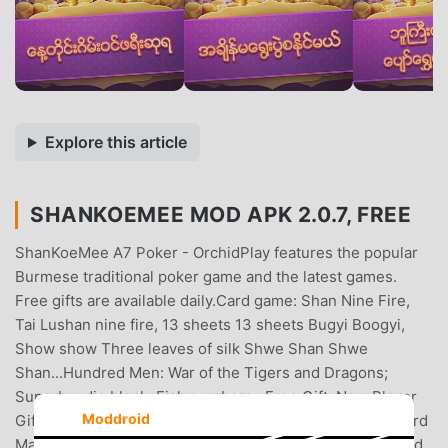
Explore this article
SHANKOEMEE MOD APK 2.0.7, FREE
ShanKoeMee A7 Poker - OrchidPlay features the popular
Burmese traditional poker game and the latest games.
Free gifts are available daily.Card game: Shan Nine Fire,
Tai Lushan nine fire, 13 sheets 13 sheets Bugyi Boogyi,
Show show Three leaves of silk Shwe Shan Shwe
Shan...Hundred Men: War of the Tigers and Dragons;
Superbu, die block, Fish numbers...Free Gift: New Player
Moddroid
Gift Box revolving shelf Lottery Jewellery...Download Card
Masters now and enjoy playing!Game Features:1. No need