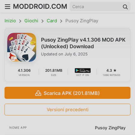
MODDROID.COM
Inizio
Giochi
Card
Pusoy ZingPlay
Pusoy ZingPlay v4.1.306 MOD APK
(Unlocked) Download
Updated on
July 6, 2025
4.1.306
201.81MB
4.3 ★
VERSION
SIZE
GET IT ON
1698 RATINGS
Scarica APK (201.81MB)
Versioni precedenti
Pusoy ZingPlay
NOME APP