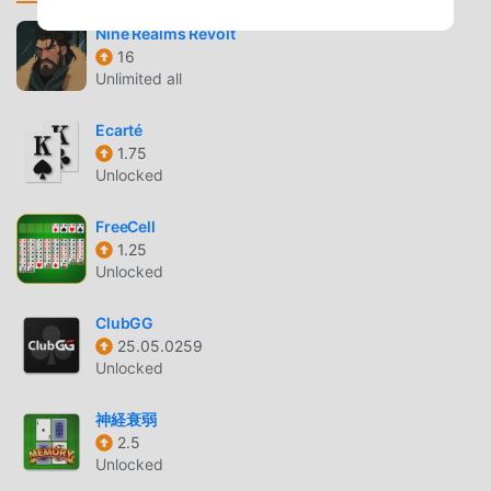
al mondo, moddroid è la tua scelta migliore. moddroid non
Nine Realms Revolt
solo ti fornisce l'ultima versione di Pusoy ZingPlay
16
4.1.306gratuitamente, ma fornisce anche Freemod
Unlimited all
gratuitamente, aiutandoti a salvare l'attività meccanica
ripetitiva nel gioco, così puoi concentrarti sul godere della
Ecarté
gioia portata dal gioco stesso. moddroid promette che
1.75
Unlocked
qualsiasi mod di Pusoy ZingPlay non addebiterà alcuna
commissione ai giocatori ed è sicura al 100%, disponibile e
FreeCell
gratuita da installare. Basta scaricare il client moddroid,
1.25
puoi scaricare e installare Pusoy ZingPlay 4.1.306 con un
Unlocked
clic. Cosa aspetti, scarica moddroid e gioca!
ClubGG
GAMEPLAY UNICO
25.05.0259
Unlocked
Pusoy ZingPlay Essendo un popolare gioco card, il suo
gameplay unico lo ha aiutato a conquistare un gran numero
神経衰弱
di fan in tutto il mondo. A differenza dei tradizionali giochi
2.5
card, in Pusoy ZingPlay , devi solo seguire il tutorial per
Unlocked
principianti, così puoi facilmente avviare l'intero gioco e