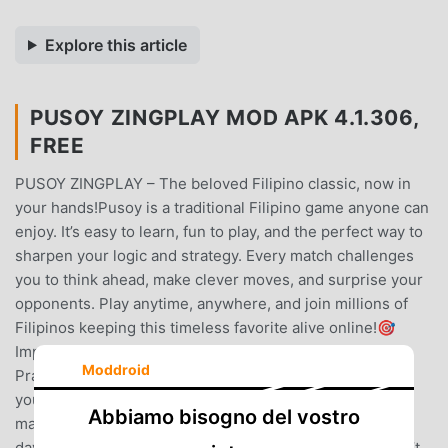
Explore this article
PUSOY ZINGPLAY MOD APK 4.1.306,
FREE
PUSOY ZINGPLAY – The beloved Filipino classic, now in
your hands!Pusoy is a traditional Filipino game anyone can
enjoy. It’s easy to learn, fun to play, and the perfect way to
sharpen your logic and strategy. Every match challenges
you to think ahead, make clever moves, and surprise your
opponents. Play anytime, anywhere, and join millions of
Filipinos keeping this timeless favorite alive online!🎯
Improve your strategy skillsGet better with every round.
Moddroid
Practice different tactics, from the classic Pusoy style to
your own creative plays. Outsmart your opponents and
Abbiamo bisogno del vostro
master the game!🎁 Daily Rewards & SupportPlay every
day and enjoy unlimited practice with daily support. Don’t