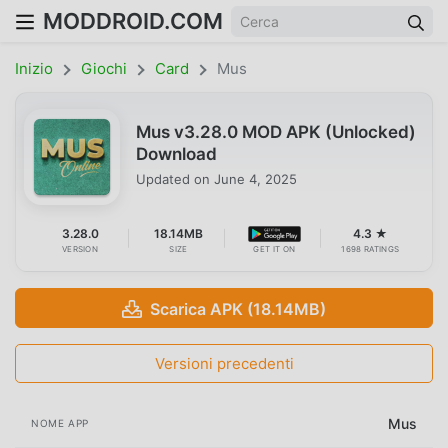
MODDROID.COM
Inizio
Giochi
Card
Mus
Mus v3.28.0 MOD APK (Unlocked)
Download
Updated on
June 4, 2025
3.28.0
18.14MB
4.3 ★
VERSION
SIZE
GET IT ON
1698 RATINGS
Scarica APK (18.14MB)
Versioni precedenti
Mus
NOME APP