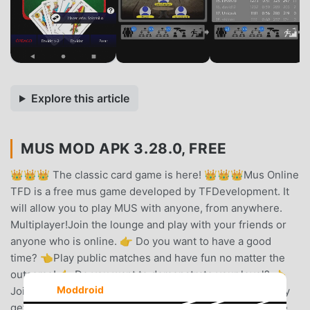
Explore this article
MUS MOD APK 3.28.0, FREE
👑👑👑 The classic card game is here! 👑👑👑Mus Online
TFD is a free mus game developed by TFDevelopment. It
will allow you to play MUS with anyone, from anywhere.
Multiplayer!Join the lounge and play with your friends or
anyone who is online. 👉 Do you want to have a good
time? 👈Play public matches and have fun no matter the
outcome! 👉 Do you want to demonstrate your level? 👈
Moddroid
Join the ranked matches and compete for the top spot by
getting the best score!Join the tournaments and manage