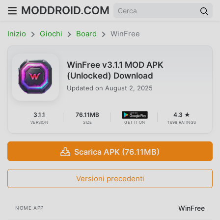
MODDROID.COM
Inizio
Giochi
Board
WinFree
WinFree v3.1.1 MOD APK
(Unlocked) Download
Updated on
August 2, 2025
3.1.1
76.11MB
4.3 ★
VERSION
SIZE
GET IT ON
1698 RATINGS
Scarica APK (76.11MB)
Versioni precedenti
WinFree
NOME APP