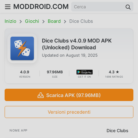
MODDROID.COM
Inizio
Giochi
Board
Dice Clubs
Dice Clubs v4.0.9 MOD APK
(Unlocked) Download
Updated on
August 19, 2025
4.0.9
97.96MB
4.3 ★
VERSION
SIZE
GET IT ON
1698 RATINGS
Scarica APK (97.96MB)
Versioni precedenti
Dice Clubs
NOME APP