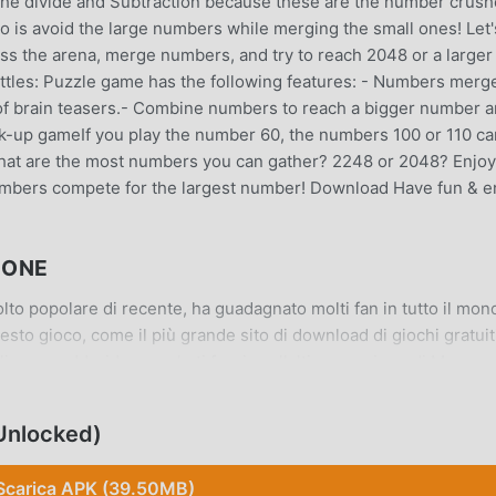
d the divide and Subtraction because these are the number crush
do is avoid the large numbers while merging the small ones! Let'
s the arena, merge numbers, and try to reach 2048 or a larger
tles: Puzzle game has the following features: - Numbers merg
of brain teasers.- Combine numbers to reach a bigger number 
ck-up gameIf you play the number 60, the numbers 100 or 110 ca
What are the most numbers you can gather? 2248 or 2048? Enjoy
umbers compete for the largest number! Download Have fun & e
IONE
o popolare di recente, ha guadagnato molti fan in tutto il mon
sto gioco, come il più grande sito di download di giochi gratuit
iore. moddroid non solo ti fornisce l'ultima versione di Merge
he Freemod gratuitamente, aiutandoti a salvare l'attività mecca
 godere della gioia portata dal gioco stesso. moddroid promette 
Unlocked)
rà alcuna commissione ai giocatori ed è sicura al 100%,
care il client moddroid, puoi scaricare e installare Merge Number
Scarica APK (39.50MB)
 e gioca!