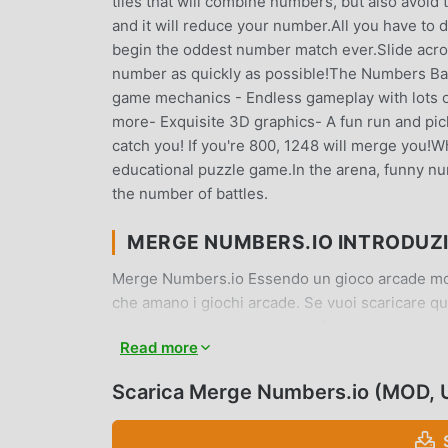
tiles that will combine numbers, but also avoi
and it will reduce your number.All you have to 
begin the oddest number match ever.Slide acros
number as quickly as possible!The Numbers Bat
game mechanics - Endless gameplay with lots 
more- Exquisite 3D graphics- A fun run and pi
catch you! If you're 800, 1248 will merge you!
educational puzzle game.In the arena, funny n
the number of battles.
MERGE NUMBERS.IO INTRODUZ
Merge Numbers.io Essendo un gioco arcade molt
che amano i giochi arcade. Se vuoi scaricare que
mod apk al mondo, moddroid è la tua scelta migl
Read more
Numbers.io 1.0.9gratuitamente, ma fornisce anc
ripetitiva nel gioco, così puoi concentrarti sul
Scarica Merge Numbers.io (MOD, 
qualsiasi mod di Merge Numbers.io non addebite
disponibile e gratuita da installare. Basta scari
1.0.9 con un clic. Cosa aspetti, scarica moddroid