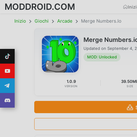
MODDROID.COM
Iniz
Inizio
Giochi
Arcade
Merge Numbers.io
Merge Numbers.io
Updated on
September 4, 
MOD: Unlocked
1.0.9
39.50M
VERSION
SIZE