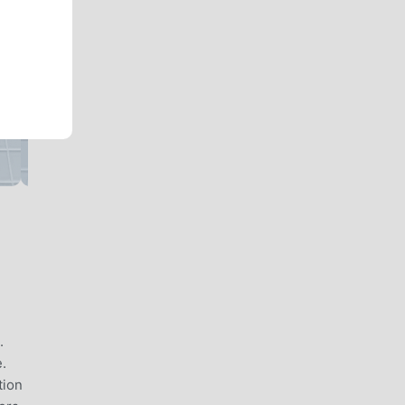
.
.
tion