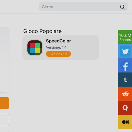
Gioco Popolare
10.6M
Shares
SpeedColor
Versione: 1.4
Unlocked