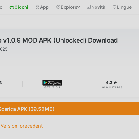
io
Giochi
App
Explore
Novità
Lingue
 v1.0.9 MOD APK (Unlocked) Download
2025
B
4.3 ★
GET IT ON
1698 RATINGS
Scarica APK (39.50MB)
Versioni precedenti