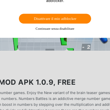
adblocker.
Disattivare il mio adblocker
Continuare senza disabilitare
OD APK 1.0.9, FREE
number games. Enjoy the New variant of the brain teaser games
e numbers. Numbers Battles is an addictive merge number game
 boost in numbers by stepping over the multiplication and addi