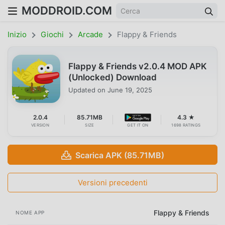
MODDROID.COM
Inizio
Giochi
Arcade
Flappy & Friends
Flappy & Friends v2.0.4 MOD APK
(Unlocked) Download
Updated on
June 19, 2025
2.0.4
85.71MB
4.3 ★
VERSION
SIZE
GET IT ON
1698 RATINGS
Scarica APK (85.71MB)
Versioni precedenti
Flappy & Friends
NOME APP