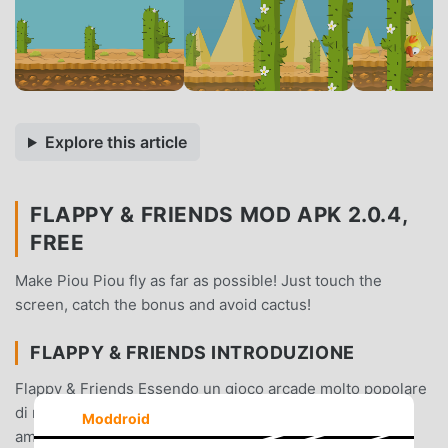
Explore this article
FLAPPY & FRIENDS MOD APK 2.0.4,
FREE
Make Piou Piou fly as far as possible! Just touch the
screen, catch the bonus and avoid cactus!
FLAPPY & FRIENDS INTRODUZIONE
Flappy & Friends Essendo un gioco arcade molto popolare
di recente, ha guadagnato molti fan in tutto il mondo che
Moddroid
amano i giochi arcade. Se vuoi scaricare questo gioco,