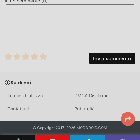
Il tuo commento
(
0
)
SCARICA ORA
Basta fare clic sul pulsante di download per installare l'APP
moddroid, puoi scaricare direttamente la versione mod
gratuita Flappy & Friends 2.0.4 nel pacchetto di
installazione moddroid con un clic e ci sono più giochi mod
popolari gratuiti che ti aspettano gioca, cosa aspetti,
scaricalo ora!
Invia commento
Su di noi
Termini di utilizzo
DMCA Disclaimer
Contattaci
Pubblicità
© Copyright 2017–2026 MODDROID.COM