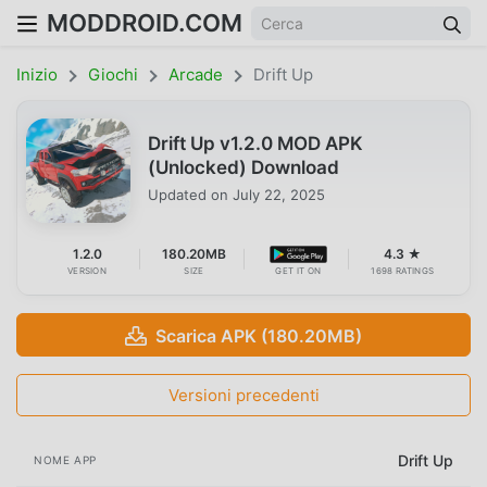
MODDROID.COM
Inizio
Giochi
Arcade
Drift Up
Drift Up v1.2.0 MOD APK
(Unlocked) Download
Updated on
July 22, 2025
1.2.0
180.20MB
4.3 ★
VERSION
SIZE
GET IT ON
1698 RATINGS
Scarica APK (180.20MB)
Versioni precedenti
Drift Up
NOME APP