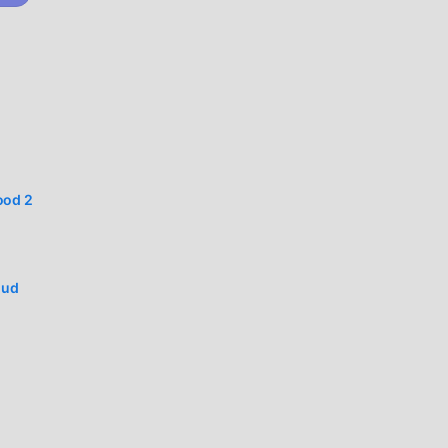
 alta
i apk
ood 2
la
oud
ità