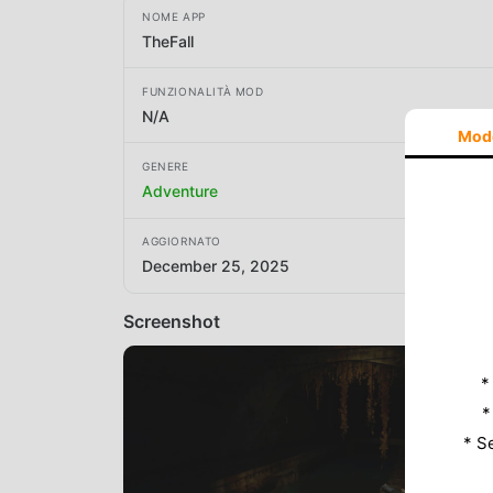
NOME APP
TheFall
FUNZIONALITÀ MOD
N/A
Mod
GENERE
Adventure
AGGIORNATO
December 25, 2025
Screenshot
*
*
* S