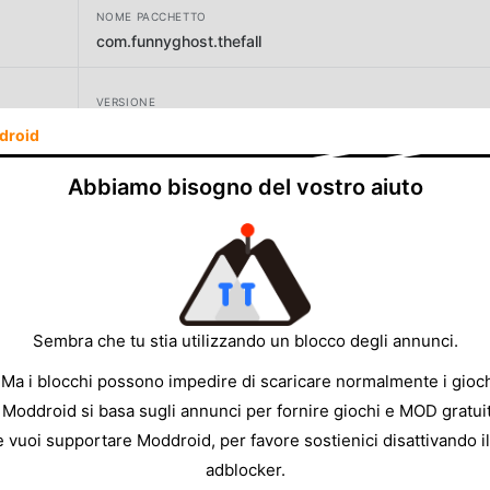
NOME PACCHETTO
com.funnyghost.thefall
VERSIONE
droid
SVILUPPATORE
Abbiamo bisogno del vostro aiuto
Funnyghost
DIMENSIONE
703.48MB
Sembra che tu stia utilizzando un blocco degli annunci.
 Ma i blocchi possono impedire di scaricare normalmente i gioch
 Moddroid si basa sugli annunci per fornire giochi e MOD gratuit
e vuoi supportare Moddroid, per favore sostienici disattivando il
adblocker.