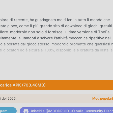
are di recente, ha guadagnato molti fan in tutto il mondo che
to gioco, come il più grande sito di download di giochi gratuiti
iore. moddroid non solo ti fornisce l'ultima versione di TheFall
mente, aiutandoti a salvare l'attività meccanica ripetitiva nel
gioia portata dal gioco stesso. moddroid promette che qualsiasi
giocatori ed è sicura al 100%, disponibile e gratuita da installa
e e installare TheFall con un clic. Cosa aspetti, scarica moddroi
l suo gameplay unico lo ha aiutato a conquistare un gran numer
carica APK (703.48MB)
li giochi adventure, in TheFall , devi solo seguire il tutorial per
o gioco e goderti la gioia offerta dai classici giochi adventure
i
del 2026.
Mod popolar
 appositamente una piattaforma per gli amanti dei giochi adven
tti gli amanti dei giochi adventure in tutto il mondo, cosa stai
gram
Unisciti a @MODDROID.CO sulla Community Disc