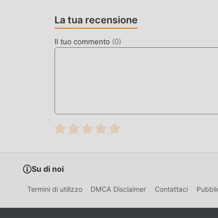
SCARICA ORA
La tua recensione
Basta fare clic sul pulsante di download per in
Il tuo commento
(
0
)
gratuita TheFall nel pacchetto di installazione m
aspettano gioca, cosa aspetti, scaricalo ora!
Su di noi
Termini di utilizzo
DMCA Disclaimer
Contattaci
Pubbli