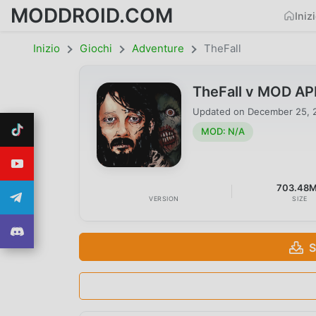
MODDROID.COM
Iniz
Inizio
Giochi
Adventure
TheFall
TheFall v MOD AP
Updated on
December 25, 
MOD: N/A
703.48
VERSION
SIZE
S