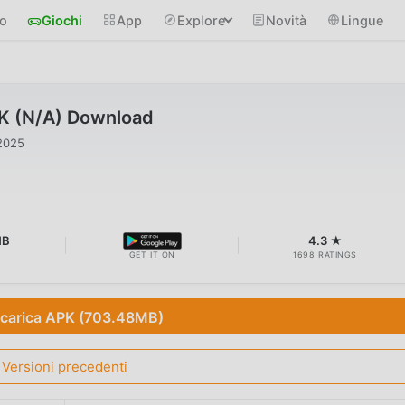
io
Giochi
App
Explore
Novità
Lingue
K (N/A) Download
2025
MB
4.3 ★
GET IT ON
1698 RATINGS
carica APK (703.48MB)
Versioni precedenti