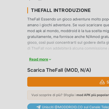
THEFALL INTRODUZIONE
TheFall Essendo un gioco adventure molto popol
amano i giochi adventure. Se vuoi scaricare ques
mod apk al mondo, moddroid è la tua scelta migl
gratuitamente, ma fornisce anche N/Amod gratuita
gioco, così puoi concentrarti sul godere della 
di TheFall non addebiterà alcuna commissione ai 
Basta scaricare il client moddroid, puoi scaricar
Read more
gioca!
Scarica TheFall (MOD, N/A)
GAMEPLAY UNICO
TheFall Essendo un popolare gioco adventure, i
S
fan in tutto il mondo. A differenza dei tradiziona
principianti, così puoi facilmente avviare l'inter
Vuoi scoprire di più? Sfoglia i
mod APK più popolar
TheFall . Allo stesso tempo, moddroid ha creato
consentendoti di comunicare e condividere con tu
Unisciti @MODDROID.CO sul Canale Tele