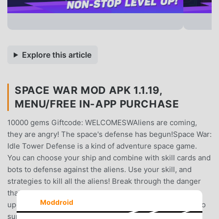
Explore this article
SPACE WAR MOD APK 1.1.19,
MENU/FREE IN-APP PURCHASE
10000 gems Giftcode: WELCOMESWAliens are coming,
they are angry! The space's defense has begun!Space War:
Idle Tower Defense is a kind of adventure space game.
You can choose your ship and combine with skill cards and
bots to defense against the aliens. Use your skill, and
strategies to kill all the aliens! Break through the danger
that they’ve set up on each level. Remember to always
Moddroid
upgrade your weapons, skill cards and bots if you want to
survive!BEST FEATURE- Face off against 100+ space