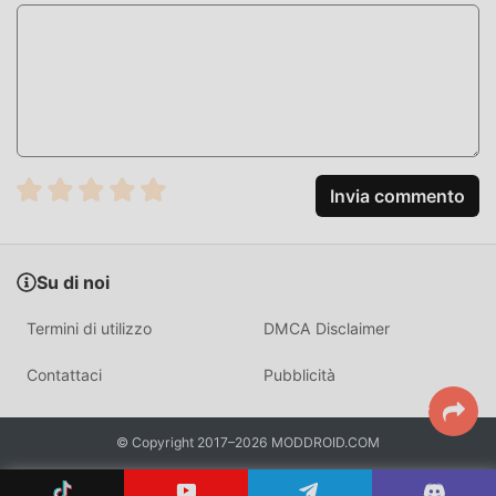
MOD. UNICA
Il tradizionale gioco adventure richiede agli utenti di
dedicare molto tempo ad accumulare
ricchezza/abilità/abilità nel gioco, che è sia la caratteristica
che il divertimento del gioco, ma allo stesso tempo, il
processo di accumulazione inevitabilmente far sentire le
Invia commento
persone stanche, ma ora l'emergere delle mod ha riscritto
questa situazione. Qui, non è necessario spendere la
maggior parte delle tue energie e ripetere l'""accumulo""
Su di noi
leggermente noioso. Le mod possono aiutarti facilmente a
omettere questo processo, aiutandoti così a concentrarti
Termini di utilizzo
DMCA Disclaimer
sul goderti la gioia del gioco stesso
Contattaci
Pubblicità
SCARICA ORA
Basta fare clic sul pulsante di download per installare l'APP
© Copyright 2017–2026 MODDROID.COM
moddroid, puoi scaricare direttamente la versione mod
gratuita Space War 1.1.19 nel pacchetto di installazione