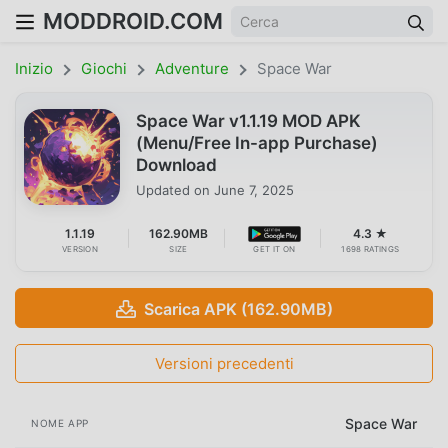
MODDROID.COM
Inizio
Giochi
Adventure
Space War
Space War v1.1.19 MOD APK
(Menu/Free In-app Purchase)
Download
Updated on
June 7, 2025
1.1.19
162.90MB
4.3 ★
VERSION
SIZE
GET IT ON
1698 RATINGS
Scarica APK (162.90MB)
Versioni precedenti
Space War
NOME APP