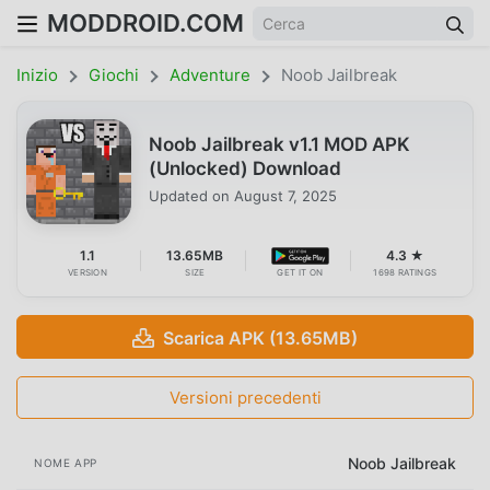
MODDROID.COM
Inizio
Giochi
Adventure
Noob Jailbreak
Noob Jailbreak v1.1 MOD APK
(Unlocked) Download
Updated on
August 7, 2025
1.1
13.65MB
4.3 ★
VERSION
SIZE
GET IT ON
1698 RATINGS
Scarica APK (13.65MB)
Versioni precedenti
Noob Jailbreak
NOME APP