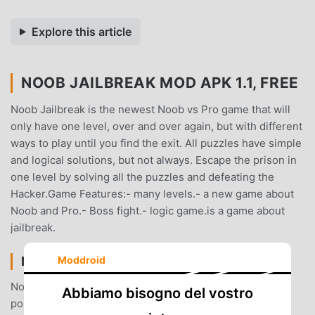
Explore this article
NOOB JAILBREAK MOD APK 1.1, FREE
Noob Jailbreak is the newest Noob vs Pro game that will
only have one level, over and over again, but with different
ways to play until you find the exit. All puzzles have simple
and logical solutions, but not always. Escape the prison in
one level by solving all the puzzles and defeating the
Hacker.Game Features:- many levels.- a new game about
Noob and Pro.- Boss fight.- logic game.is a game about
jailbreak.
NOOB JAILBREAK INTRODUZIONE
Moddroid
Noob Jailbreak Essendo un gioco adventure molto
Abbiamo bisogno del vostro
popolare di recente, ha guadagnato molti fan in tutto il