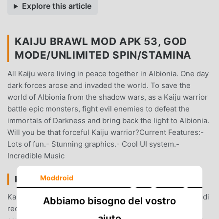
Explore this article
KAIJU BRAWL MOD APK 53, GOD
MODE/UNLIMITED SPIN/STAMINA
All Kaiju were living in peace together in Albionia. One day
dark forces arose and invaded the world. To save the
world of Albionia from the shadow wars, as a Kaiju warrior
battle epic monsters, fight evil enemies to defeat the
immortals of Darkness and bring back the light to Albionia.
Will you be that forceful Kaiju warrior?Current Features:-
Lots of fun.- Stunning graphics.- Cool UI system.-
Incredible Music
Moddroid
KAIJU BRAWL INTRODUZIONE
Kaiju Brawl Essendo un gioco adventure molto popolare di
Abbiamo bisogno del vostro
recente, ha guadagnato molti fan in tutto il mondo che
aiuto