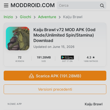
MODDROID.COM
Inizio
Giochi
Adventure
Kaiju Brawl
Kaiju Brawl v72 MOD APK (God
Mode/Unlimited Spin/Stamina)
Download
Updated on
June 15, 2026
72
191.28MB
4.3 ★
VERSION
SIZE
GET IT ON
1698 RATINGS
Scarica APK (191.28MB)
Versioni precedenti
Kaiju Brawl
NOME APP