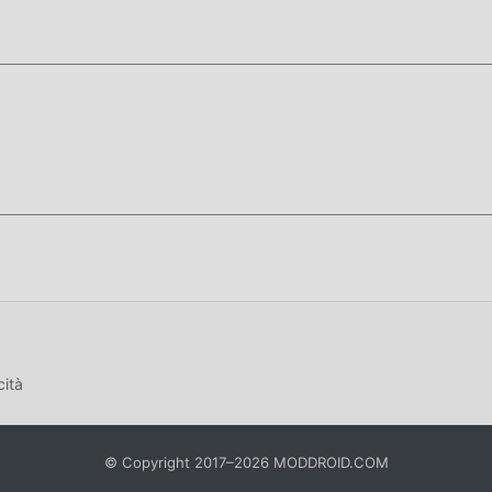
ertimento del gioco, ma allo stesso tempo, il processo di
rsone stanche, ma ora l'emergere delle mod ha riscritto questa
aggior parte delle tue energie e ripetere l'""accumulo""
cilmente a omettere questo processo, aiutandoti così a
o
stallare l'APP moddroid, puoi scaricare direttamente la versione
o di installazione moddroid con un clic e ci sono più giochi mod
etti, scaricalo ora!
cità
© Copyright 2017–2026 MODDROID.COM