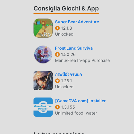
gran numero di fan in tutto il mondo. A differenz
Consiglia Giochi & App
solo seguire il tutorial per principianti, così puo
classici giochi adventure Dark Riddle 2 - Mars
Super Bear Adventure
piattaforma per gli amanti dei giochi adventure,
12.1.3
giochi adventure in tutto il mondo, cosa stai asp
Unlocked
partner globali felici
Frost Land Survival
BELLISSIMO SCHERMO
1.50.26
Menu/Free In-app Purchase
Come i giochi tradizionali adventure, Dark Riddle
personaggi di alta qualità rendono Dark Riddle 2 
กระบี่มังกรหยก
giochi adventure, Dark Riddle 2 - Mars 3.3.8 h
1.26.1
audaci. Con una tecnologia più avanzata, l'espe
Unlocked
mantenendo lo stile originale di adventure, il m
diversi tipi di telefoni cellulari apk con un'eccel
[GameDVA.com] Installer
adventure possano godersi appieno la felicità p
1.3.155
Unlimited food, water
MOD. UNICA
Il tradizionale gioco adventure richiede agli ut