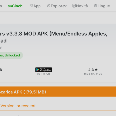
io
Giochi
App
Explore
Novità
Lingue
Mars v3.3.8 MOD APK (Menu/Endless Apples,
oad
26
s, Unlocked
B
4.3 ★
GET IT ON
1698 RATINGS
Scarica APK (179.51MB)
Versioni precedenti