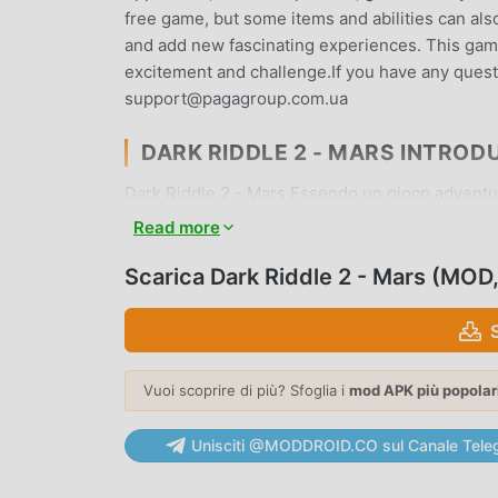
free game, but some items and abilities can als
and add new fascinating experiences. This game
excitement and challenge.If you have any quest
support@pagagroup.com.ua
DARK RIDDLE 2 - MARS INTROD
Dark Riddle 2 - Mars Essendo un gioco adventure
mondo che amano i giochi adventure. Se vuoi sc
Read more
gratuiti per mod apk al mondo, moddroid è la tua
Dark Riddle 2 - Mars 3.3.8gratuitamente, ma 
Scarica Dark Riddle 2 - Mars (MO
aiutandoti a salvare l'attività meccanica ripetiti
gioco stesso. moddroid promette che qualsiasi
giocatori ed è sicura al 100%, disponibile e gratu
installare Dark Riddle 2 - Mars 3.3.8 con un cli
Vuoi scoprire di più? Sfoglia i
mod APK più popolar
GAMEPLAY UNICO
Unisciti @MODDROID.CO sul Canale Tele
Dark Riddle 2 - Mars Essendo un popolare gioco