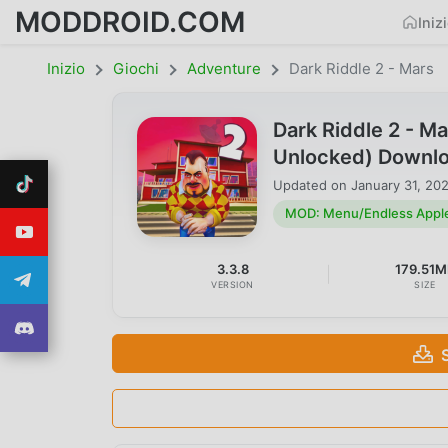
MODDROID.COM
Iniz
Inizio
Giochi
Adventure
Dark Riddle 2 - Mars
Dark Riddle 2 - 
Unlocked) Downl
Updated on
January 31, 20
MOD: Menu/Endless Apple
3.3.8
179.51M
VERSION
SIZE