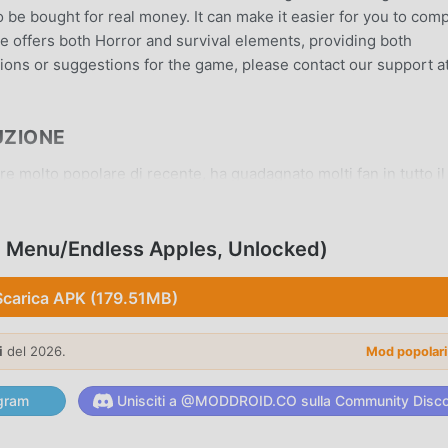
o be bought for real money. It can make it easier for you to com
 offers both Horror and survival elements, providing both
ions or suggestions for the game, please contact our support a
UZIONE
 molto popolare di recente, ha guadagnato molti fan in tutto il
aricare questo gioco, come il più grande sito di download di gi
 scelta migliore. moddroid non solo ti fornisce l'ultima versione
fornisce anche Menu/Endless Apples, Unlockedmod gratuitament
D, Menu/Endless Apples, Unlocked)
va nel gioco, così puoi concentrarti sul godere della gioia portata
 mod di Dark Riddle 2 - Mars non addebiterà alcuna commission
Scarica APK (179.51MB)
ita da installare. Basta scaricare il client moddroid, puoi scaric
c. Cosa aspetti, scarica moddroid e gioca!
i
del 2026.
Mod popolar
gram
Unisciti a @MODDROID.CO sulla Community Disc
 adventure, il suo gameplay unico lo ha aiutato a conquistare u