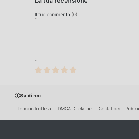
La tua recensione
nel gioco, che è sia la caratteristica che il div
accumulazione inevitabilmente far sentire le pe
Il tuo commento
(
0
)
situazione. Qui, non è necessario spendere la m
leggermente noioso. Le mod possono aiutarti fa
concentrarti sul goderti la gioia del gioco stess
SCARICA ORA
Basta fare clic sul pulsante di download per in
gratuita Dark Riddle 2 - Mars 3.3.8 nel pacchett
popolari gratuiti che ti aspettano gioca, cosa asp
Su di noi
Termini di utilizzo
DMCA Disclaimer
Contattaci
Pubbli