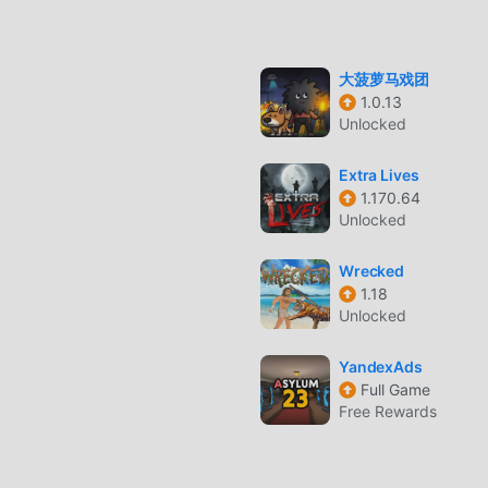
a dei tradizionali giochi adventure, in Dark Riddle 2 - Mars , dev
i facilmente avviare l'intero gioco e goderti la gioia offerta dai
 3.3.8. Allo stesso tempo, moddroid ha creato appositamente un
大菠萝马戏团
 consentendoti di comunicare e condividere con tutti gli amanti 
1.0.13
ettando, unisciti a moddroid e goditi il adventure gioco con tutti
Unlocked
Extra Lives
1.170.64
Unlocked
 2 - Mars ha uno stile artistico unico e la grafica, le mappe e i
- Mars attratto molti fan di adventure e confrontato ai tradizion
Wrecked
a adottato un motore virtuale aggiornato e apportato aggiorname
1.18
rienza sullo schermo del gioco è stata notevolmente migliorata.
Unlocked
assimo Migliora l'esperienza sensoriale dell'utente e ci sono mol
lente adattabilità, assicurando che tutti gli amanti del gioco di
YandexAds
ortato da Dark Riddle 2 - Mars 3.3.8
Full Game
Free Rewards
enti di dedicare molto tempo ad accumulare ricchezza/abilità/abil