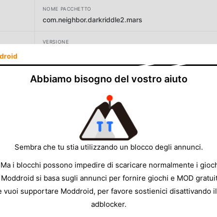
NOME PACCHETTO
com.neighbor.darkriddle2.mars
VERSIONE
3.3.8
droid
SVILUPPATORE
Abbiamo bisogno del vostro aiuto
PAGA GAMES
DIMENSIONE
179.51MB
Sembra che tu stia utilizzando un blocco degli annunci.
 Ma i blocchi possono impedire di scaricare normalmente i gioch
 Moddroid si basa sugli annunci per fornire giochi e MOD gratuit
e vuoi supportare Moddroid, per favore sostienici disattivando il
adblocker.