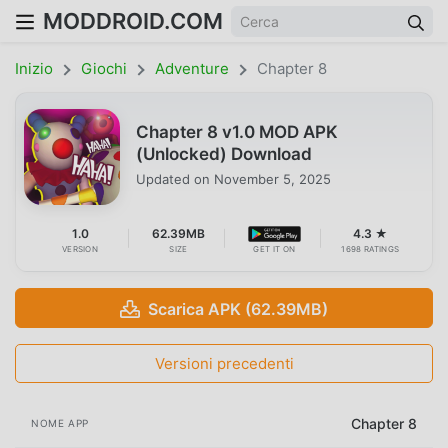
MODDROID.COM
Inizio
Giochi
Adventure
Chapter 8
Chapter 8 v1.0 MOD APK
(Unlocked) Download
Updated on
November 5, 2025
1.0
62.39MB
4.3 ★
VERSION
SIZE
GET IT ON
1698 RATINGS
Scarica APK (62.39MB)
Versioni precedenti
Chapter 8
NOME APP