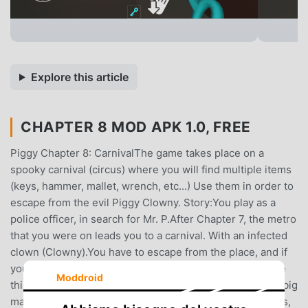
Explore this article
CHAPTER 8 MOD APK 1.0, FREE
Piggy Chapter 8: CarnivalThe game takes place on a
spooky carnival (circus) where you will find multiple items
(keys, hammer, mallet, wrench, etc...) Use them in order to
escape from the evil Piggy Clowny. Story:You play as a
police officer, in search for Mr. P.After Chapter 7, the metro
that you were on leads you to a carnival. With an infected
clown (Clowny).You have to escape from the place, and if
you unlock the orange key, you unlock Foxy’s cage.Solve
Moddroid
this chapter mistery to escape !Map:The map is a rather big
map, but easy to memorize. It is a cross between a circus,