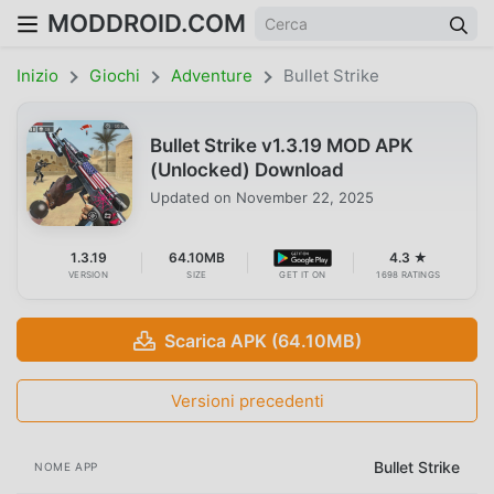
MODDROID.COM
Inizio
Giochi
Adventure
Bullet Strike
Bullet Strike v1.3.19 MOD APK
(Unlocked) Download
Updated on
November 22, 2025
1.3.19
64.10MB
4.3 ★
VERSION
SIZE
GET IT ON
1698 RATINGS
Scarica APK (64.10MB)
Versioni precedenti
Bullet Strike
NOME APP