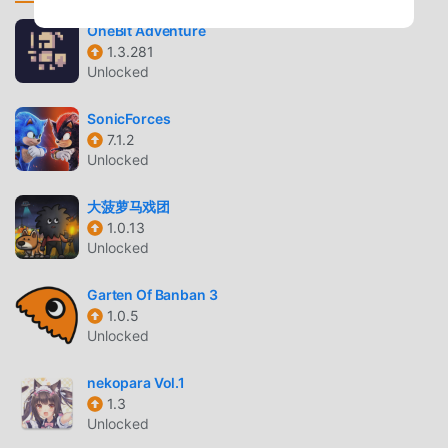
amano i giochi adventure. Se vuoi scaricare questo gioco,
OneBit Adventure
come il più grande sito di download di giochi gratuiti per
1.3.281
mod apk al mondo, moddroid è la tua scelta migliore.
Unlocked
moddroid non solo ti fornisce l'ultima versione di Bullet
Strike 1.3.19gratuitamente, ma fornisce anche Freemod
SonicForces
gratuitamente, aiutandoti a salvare l'attività meccanica
7.1.2
Unlocked
ripetitiva nel gioco, così puoi concentrarti sul godere della
gioia portata dal gioco stesso. moddroid promette che
大菠萝马戏团
qualsiasi mod di Bullet Strike non addebiterà alcuna
1.0.13
commissione ai giocatori ed è sicura al 100%, disponibile e
Unlocked
gratuita da installare. Basta scaricare il client moddroid,
puoi scaricare e installare Bullet Strike 1.3.19 con un clic.
Garten Of Banban 3
Cosa aspetti, scarica moddroid e gioca!
1.0.5
Unlocked
GAMEPLAY UNICO
nekopara Vol.1
Bullet Strike Essendo un popolare gioco adventure, il suo
1.3
gameplay unico lo ha aiutato a conquistare un gran numero
Unlocked
di fan in tutto il mondo. A differenza dei tradizionali giochi