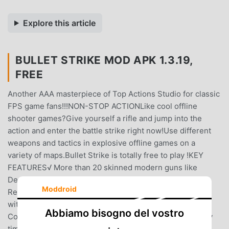
Explore this article
BULLET STRIKE MOD APK 1.3.19,
FREE
Another AAA masterpiece of Top Actions Studio for classic
FPS game fans!!!NON-STOP ACTIONLike cool offline
shooter games?Give yourself a rifle and jump into the
action and enter the battle strike right now!Use different
weapons and tactics in explosive offline games on a
variety of maps.Bullet Strike is totally free to play !KEY
FEATURES√ More than 20 skinned modern guns like
Desert eagle,AK47,M4A1,AWP,GATLIN and so on.√ AAA
Moddroid
Realistic 3D graphics and cool animations√ Many maps
with different tactics√ Easy play and smooth control√
Abbiamo bisogno del vostro
Completely offline that you can play everywhere and any
time√ Perfect optimization even for weak