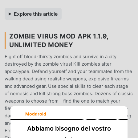
Explore this article
ZOMBIE VIRUS MOD APK 1.1.9,
UNLIMITED MONEY
Fight off blood-thirsty zombies and survive in a city
destroyed by the zombie virus! Kill zombies after
apocalypse. Defend yourself and your teammates from the
walking dead using realistic weapons, explosive firearms
and advanced gear. Use special skills to clear each stage
of nemesis and kill strong boss zombies. Dozens of classic
weapons to choose from - find the one to match your
fierce mood today and shoot down zombies! Destroy the
Moddroid
dangerous zombie virus!Zombie Virus is addictive hunting
and sniper game in zombie theme offline games. Also,
Abbiamo bisogno del vostro
Free Fire, you will get into it right away!FEATURES:-
Graphic: Realistic 3D zombies and cool shooting- True