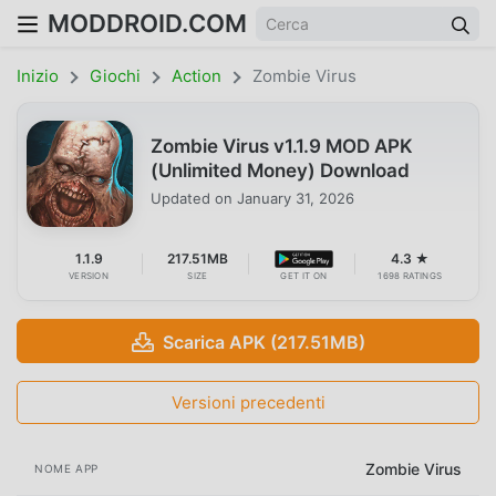
MODDROID.COM
Inizio
Giochi
Action
Zombie Virus
Zombie Virus v1.1.9 MOD APK
(Unlimited Money) Download
Updated on
January 31, 2026
1.1.9
217.51MB
4.3 ★
VERSION
SIZE
GET IT ON
1698 RATINGS
Scarica APK (217.51MB)
Versioni precedenti
Zombie Virus
NOME APP