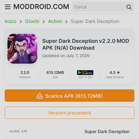
MODDROID.COM
Inizio
Giochi
Action
Super Dark Deception
Super Dark Deception v2.2.0 MOD
APK (N/A) Download
Updated on
July 7, 2026
2.2.0
615.12MB
4.3 ★
VERSION
SIZE
GET IT ON
1698 RATINGS
Scarica APK (615.12MB)
Versioni precedenti
Super Dark Deception
NOME APP