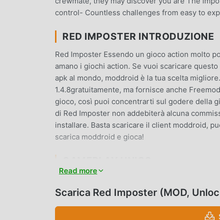
crewmate, they may discover you are The Impo
control- Countless challenges from easy to expe
RED IMPOSTER INTRODUZIONE
Red Imposter Essendo un gioco action molto pop
amano i giochi action. Se vuoi scaricare questo 
apk al mondo, moddroid è la tua scelta migliore
1.4.8gratuitamente, ma fornisce anche Freemod gr
gioco, così puoi concentrarti sul godere della 
di Red Imposter non addebiterà alcuna commissio
installare. Basta scaricare il client moddroid, pu
scarica moddroid e gioca!
GAMEPLAY UNICO
Read more
Red Imposter Essendo un popolare gioco action,
di fan in tutto il mondo. A differenza dei tradizio
Scarica Red Imposter (MOD, Unlo
principianti, così puoi facilmente avviare l'inter
Imposter 1.4.8. Allo stesso tempo, moddroid ha 