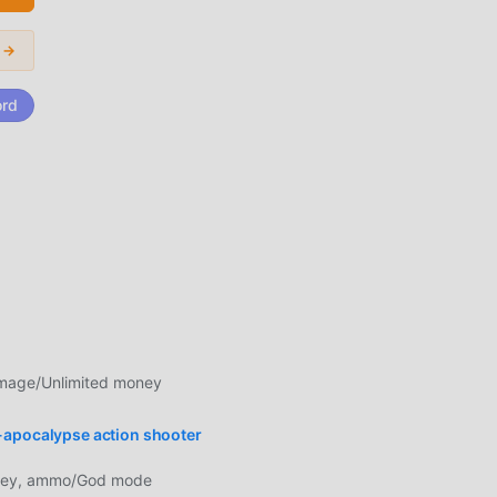
tai
i →
ord
di
 più
ale
apk
age/Unlimited money
el
one
-apocalypse action shooter
, non
od
ney, ammo/God mode
gioco