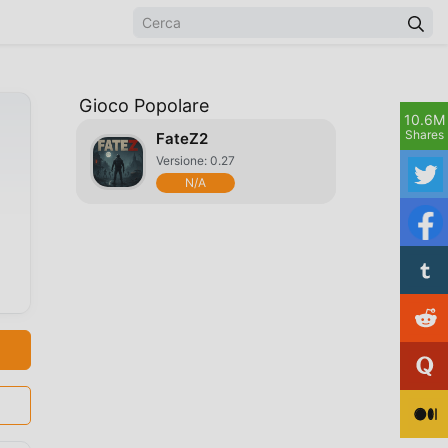
Gioco Popolare
10.6M
Shares
FateZ2
Versione: 0.27
N/A