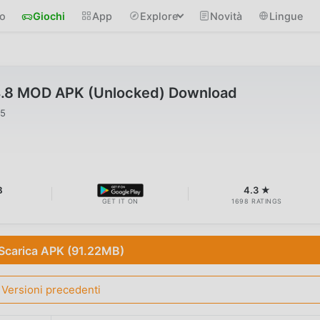
io
Giochi
App
Explore
Novità
Lingue
4.8 MOD APK (Unlocked) Download
25
B
4.3 ★
GET IT ON
1698 RATINGS
Scarica APK (91.22MB)
Versioni precedenti