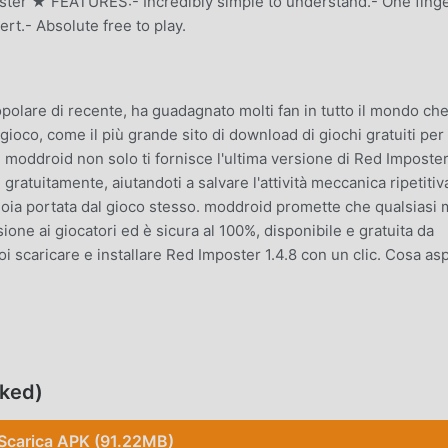
ster ★ FEATURES:- Incredibly simple to understand.- One fing
rt.- Absolute free to play.
olare di recente, ha guadagnato molti fan in tutto il mondo ch
gioco, come il più grande sito di download di giochi gratuiti pe
. moddroid non solo ti fornisce l'ultima versione di Red Imposte
atuitamente, aiutandoti a salvare l'attività meccanica ripetitiv
gioia portata dal gioco stesso. moddroid promette che qualsiasi
ne ai giocatori ed è sicura al 100%, disponibile e gratuita da
oi scaricare e installare Red Imposter 1.4.8 con un clic. Cosa asp
 il suo gameplay unico lo ha aiutato a conquistare un gran nu
nali giochi action, in Red Imposter , devi solo seguire il tutorial 
cked)
o gioco e goderti la gioia offerta dai classici giochi action Red
creato appositamente una piattaforma per gli amanti dei giochi
Scarica APK (91.22MB)