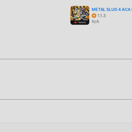
METAL SLUG 4 ACA
1.1.3
N/A
stallare l'APP moddroid, puoi scaricare direttamente la versione
tallazione moddroid con un clic e ci sono più giochi mod popolar
ricalo ora!