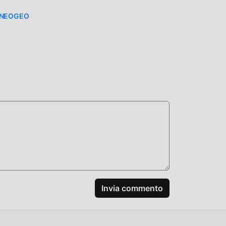
 NEOGEO
 mod
i
Invia commento