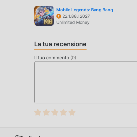
stesso
Mobile Legends: Bang Bang
22.1.88.12027
SCARICA ORA
Unlimited Money
Basta fare clic sul pulsante di download per in
gratuita Red Imposter 1.4.8 nel pacchetto di ins
La tua recensione
gratuiti che ti aspettano gioca, cosa aspetti, sca
Il tuo commento
(
0
)