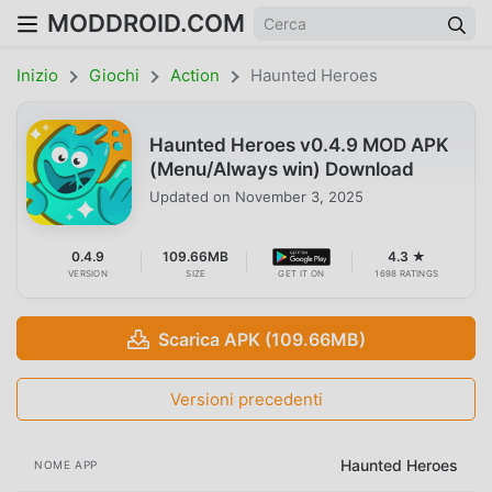
MODDROID.COM
Inizio
Giochi
Action
Haunted Heroes
Haunted Heroes v0.4.9 MOD APK
(Menu/Always win) Download
Updated on
November 3, 2025
0.4.9
109.66MB
4.3 ★
VERSION
SIZE
GET IT ON
1698 RATINGS
Scarica APK (109.66MB)
Versioni precedenti
Haunted Heroes
NOME APP