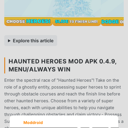
Explore this article
HAUNTED HEROES MOD APK 0.4.9,
MENU/ALWAYS WIN
Enter the spectral race of "Haunted Heroes"! Take on the
role of a ghostly entity, possessing super heroes to sprint
through obstacle courses and reach the finish line before
other haunted heroes. Choose from a variety of super
heroes, each with unique abilities to help you navigate
through challenging obstacles and claim victory.- Possess
Super Heroes: Control different types of super heroes as a
Moddroid