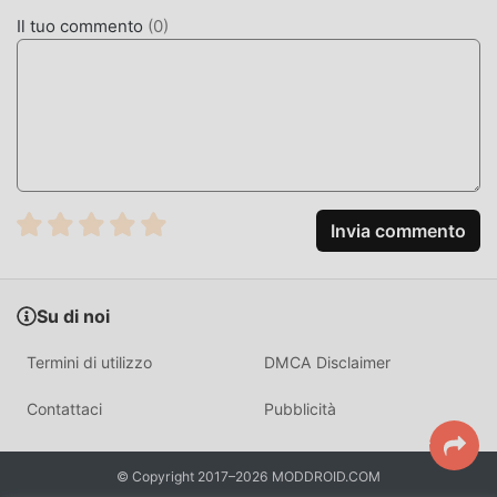
apportato aggiornamenti audaci. Con una tecnologia più
Il tuo commento
(
0
)
avanzata, l'esperienza sullo schermo del gioco è stata
notevolmente migliorata. Pur mantenendo lo stile originale
di action, il massimo Migliora l'esperienza sensoriale
dell'utente e ci sono molti diversi tipi di telefoni cellulari
apk con un'eccellente adattabilità, assicurando che tutti gli
amanti del gioco di action possano godersi appieno la
felicità portato da Haunted Heroes 0.4.9
Invia commento
MOD. UNICA
Il tradizionale gioco action richiede agli utenti di dedicare
Su di noi
molto tempo ad accumulare ricchezza/abilità/abilità nel
gioco, che è sia la caratteristica che il divertimento del
Termini di utilizzo
DMCA Disclaimer
gioco, ma allo stesso tempo, il processo di accumulazione
inevitabilmente far sentire le persone stanche, ma ora
Contattaci
Pubblicità
l'emergere delle mod ha riscritto questa situazione. Qui,
non è necessario spendere la maggior parte delle tue
© Copyright 2017–2026 MODDROID.COM
energie e ripetere l'""accumulo"" leggermente noioso. Le