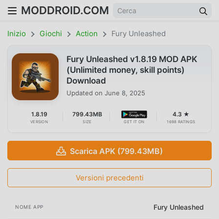
MODDROID.COM
Inizio
Giochi
Action
Fury Unleashed
Fury Unleashed v1.8.19 MOD APK
(Unlimited money, skill points)
Download
Updated on
June 8, 2025
1.8.19
799.43MB
4.3 ★
VERSION
SIZE
GET IT ON
1698 RATINGS
Scarica APK (799.43MB)
Versioni precedenti
Fury Unleashed
NOME APP