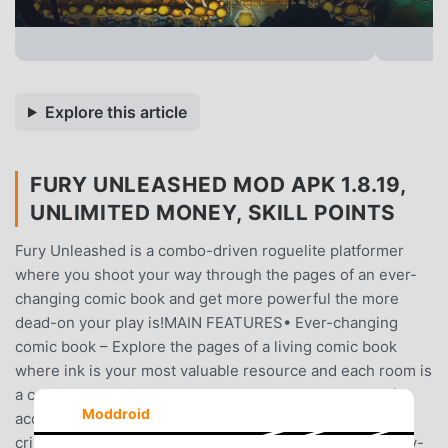
Explore this article
FURY UNLEASHED MOD APK 1.8.19,
UNLIMITED MONEY, SKILL POINTS
Fury Unleashed is a combo-driven roguelite platformer
where you shoot your way through the pages of an ever-
changing comic book and get more powerful the more
dead-on your play is!MAIN FEATURES• Ever-changing
comic book – Explore the pages of a living comic book
where ink is your most valuable resource and each room is
a comic panel. Find out why John Kowalsky, creator of
Moddroid
acclaimed Fury Unleashed series, is having a creativity
crisis and see if you can help him deal with it.• Gameplay-