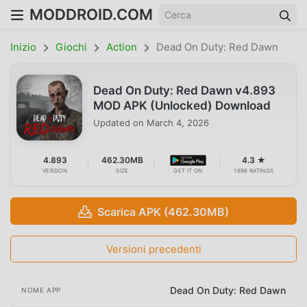
MODDROID.COM
Inizio
Giochi
Action
Dead On Duty: Red Dawn
Dead On Duty: Red Dawn v4.893
MOD APK (Unlocked) Download
Updated on
March 4, 2026
4.893
462.30MB
4.3 ★
VERSION
SIZE
GET IT ON
1698 RATINGS
Scarica APK (462.30MB)
Versioni precedenti
Dead On Duty: Red Dawn
NOME APP