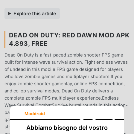
Explore this article
DEAD ON DUTY: RED DAWN MOD APK
4.893, FREE
Dead On Duty is a fast-paced zombie shooter FPS game
built for intense wave survival action. Fight endless waves
of undead in this mobile FPS game designed for players
who love zombie games and multiplayer shooters.If you
enjoy zombie shooter gameplay, online FPS competition,
and co-op survival modes, Dead On Duty delivers a
complete zombie FPS multiplayer experience.Endless
Wave Survival CombatSurvive brutal rounds in this action-
packed zombie shooter inspired by classic wave survival
Moddroid
games. Every match tests your aim, movement, and
strategy in true FPS game fashion.Earn points, unlock
Abbiamo bisogno del vostro
powerful upgrades, and customize your loadout in a deep