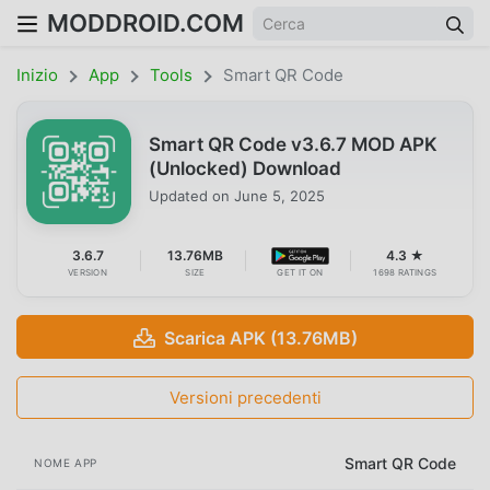
MODDROID.COM
Inizio
App
Tools
Smart QR Code
Smart QR Code v3.6.7 MOD APK
(Unlocked) Download
Updated on
June 5, 2025
3.6.7
13.76MB
4.3 ★
VERSION
SIZE
GET IT ON
1698 RATINGS
Scarica APK (13.76MB)
Versioni precedenti
Smart QR Code
NOME APP