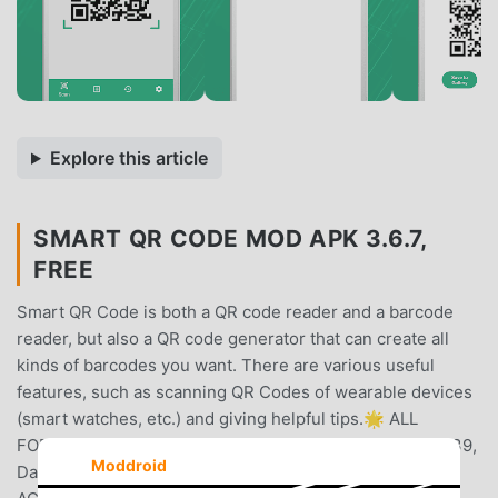
Explore this article
SMART QR CODE MOD APK 3.6.7,
FREE
Smart QR Code is both a QR code reader and a barcode
reader, but also a QR code generator that can create all
kinds of barcodes you want. There are various useful
features, such as scanning QR Codes of wearable devices
(smart watches, etc.) and giving helpful tips.🌟 ALL
FORMATSScan all common barcode formats: QR, Code 39,
Moddroid
Data Matrix and many more.🌟 RELEVANT