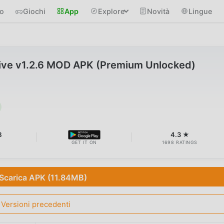
io
Giochi
App
Explore
Novità
Lingue
hive v1.2.6 MOD APK (Premium Unlocked)
B
4.3 ★
GET IT ON
1698 RATINGS
Scarica APK (11.84MB)
Versioni precedenti