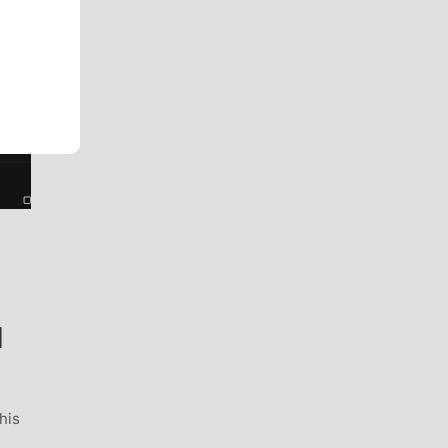
M
his