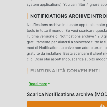
system applications). You can filter / ignore app
NOTIFICATIONS ARCHIVE INTR
Notifications archive In quanto app tools molto
tools in tutto il mondo. Se vuoi scaricare quest
l'ultima versione di Notifications archive 1.2
gratuitamente per aiutarti a sbloccare tutte le 
mod di Notifications archive non addebiteranno 
gratuite da installare. Basta scaricare il client 
clic. Cosa stai aspettando, scarica subito moddr
FUNZIONALITÀ CONVENIENTI
Notifications archive Essendo una popolare appl
Read more
numero di utenti. Rispetto alle tradizionali appl
funzioni più potenti. Devi solo scaricare e instal
Scarica Notifications archive (M
funzioni ed è completamente gratuito! Inoltre, 
di scambiarsi esperienze, condividere la felicit