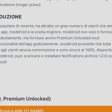
lications (longer press).
ODUZIONE
 popolare di recente, ha attratto un gran numero di utenti che a
a app, moddroid è la scelta migliore. moddroid non solo ti fornis
.6 gratuitamente, ma fornisce anche Premium Unlocked mod
funzionalità dell'app gratuitamente. moddroid promette che tutte 
agli utenti alcuna commissione e sono sicure al 100%, disponibi
moddroid, puoi scaricare e installare Notifications archive 1.2.6 c
oid!
icazione tools, le sue potenti funzioni hanno attratto un gran
icazioni tools, Notifications archive offre un'esperienza più ricca
lare Notifications archive 1.2.6, puoi facilmente provare tutte le
OD, Premium Unlocked)
moddroid supporta anche l'applicazione tools per consentire ai 
à che incontrano nell'applicazione, cosa stai aspettando, vieni a
Scarica APK (11.84MB)