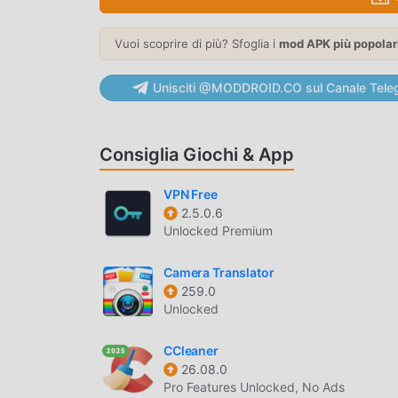
scaricarla ora
Vuoi scoprire di più? Sfoglia i
mod APK più popolar
MOD. UNICA
moddroid non solo fornisce l'originale Notifica
Unisciti @MODDROID.CO sul Canale Tele
versione mod, fornendoti le funzioni Premium Un
Notifications archive 1.2.6 con la funzionalità p
manualmente da moddroid, è gratuito e disponibi
Consiglia Giochi & App
scaricare e installare la versione mod Premium U
comodità offerta da Notifications archive!
VPN Free
2.5.0.6
SCARICA ORA
Unlocked Premium
Basta fare clic sul pulsante di download per in
Camera Translator
gratuita Notifications archive 1.2.6 nel pacchet
259.0
popolari gratuite che ti aspettano gioca, cosa as
Unlocked
CCleaner
26.08.0
Pro Features Unlocked, No Ads