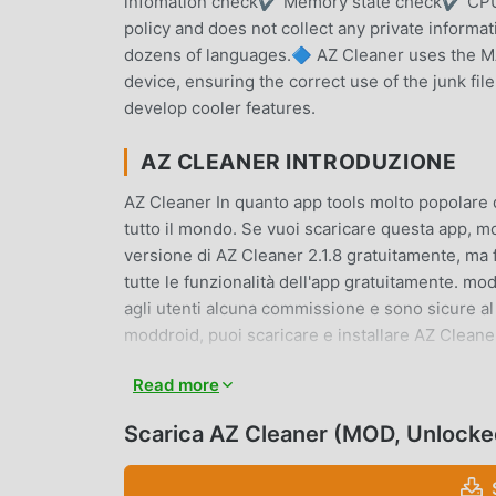
infomation check✔️ Memory state check✔️ CPU i
policy and does not collect any private informa
dozens of languages.🔷 AZ Cleaner uses the
device, ensuring the correct use of the junk fi
develop cooler features.
AZ CLEANER INTRODUZIONE
AZ Cleaner In quanto app tools molto popolare d
tutto il mondo. Se vuoi scaricare questa app, mo
versione di AZ Cleaner 2.1.8 gratuitamente, ma
tutte le funzionalità dell'app gratuitamente. m
agli utenti alcuna commissione e sono sicure al 1
moddroid, puoi scaricare e installare AZ Cleaner
Read more
FUNZIONALITÀ CONVENIENTI
AZ Cleaner Essendo una popolare applicazione t
Scarica AZ Cleaner (MOD, Unlocke
utenti. Rispetto alle tradizionali applicazioni to
Devi solo scaricare e installare AZ Cleaner 2.1.