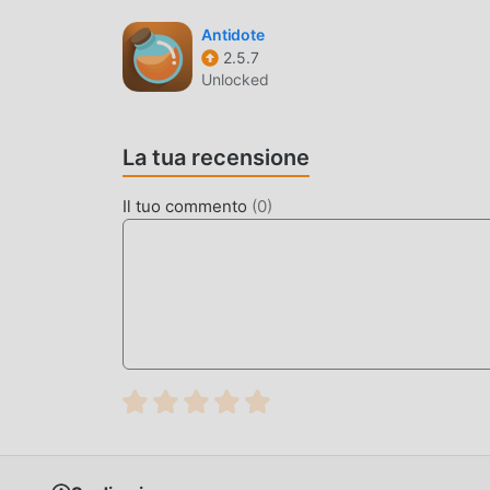
Antidote
2.5.7
Unlocked
La tua recensione
Il tuo commento
(
0
)