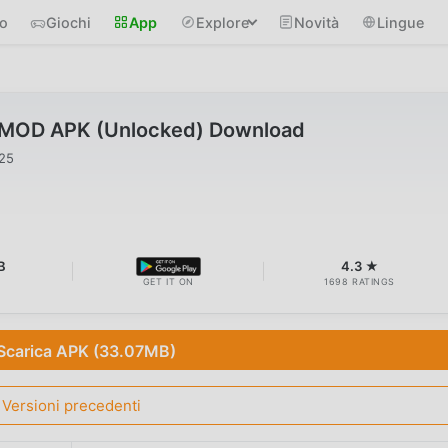
io
Giochi
App
Explore
Novità
Lingue
8 MOD APK (Unlocked) Download
025
B
4.3 ★
GET IT ON
1698 RATINGS
Scarica APK (33.07MB)
Versioni precedenti