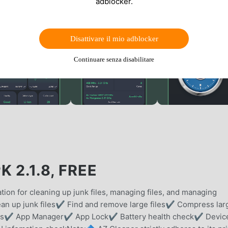
adblocker.
Disattivare il mio adblocker
Continuare senza disabilitare
 2.1.8, FREE
tion for cleaning up junk files, managing files, and managing
ean up junk files✔️ Find and remove large files✔️ Compress lar
otos✔️ App Manager✔️ App Lock✔️ Battery health check✔️ Devic