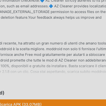
nfomation checkNote:🔷 AZ Cleaner strictly adheres to its pr
tion, such as email addresses.🔷 AZ Cleaner provides localizatio
 MANAGE_EXTERNAL_STORAGE permission to access files on the
le deletion feature.Your feedback always helps us improve and
i recente, ha attratto un gran numero di utenti che amano tools
ddroid è la scelta migliore. moddroid non solo ti fornisce l'ulti
 fornisce anche Free mod gratuitamente per aiutarti a sbloccare
oddroid promette che tutte le mod di AZ Cleaner non addebitera
00%, disponibili e gratuite da installare. Basta scaricare il clien
 2.1.8 con un clic. Cosa stai aspettando, scarica subito moddroi
ools, le sue potenti funzioni hanno attratto un gran numero di
d)
ols, AZ Cleaner offre un'esperienza più ricca e funzioni più potent
8, puoi facilmente provare tutte le funzioni ed è completamente
Scarica APK (33.07MB)