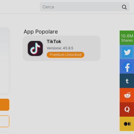
App Popolare
10.6M
Shares
TikTok
Versione: 45.9.5
Premium Unlocked