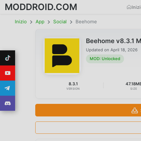
MODDROID.COM
Iniz
Inizio
App
Social
Beehome
Beehome v8.3.1 
Updated on
April 18, 2026
MOD: Unlocked
8.3.1
47.18M
VERSION
SIZE