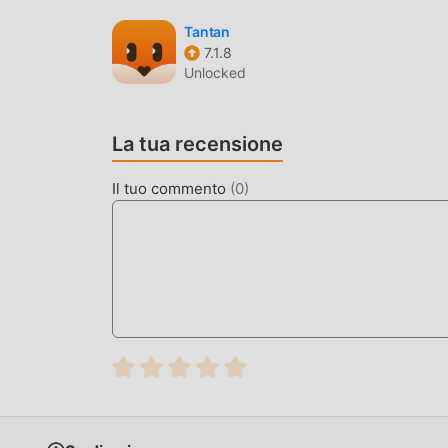
Tantan
7.1.8
Unlocked
La tua recensione
Il tuo commento
(
0
)