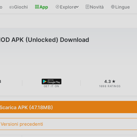
io
Giochi
App
Explore
Novità
Lingue
MOD APK (Unlocked) Download
B
4.3 ★
GET IT ON
1698 RATINGS
Scarica APK (47.18MB)
Versioni precedenti