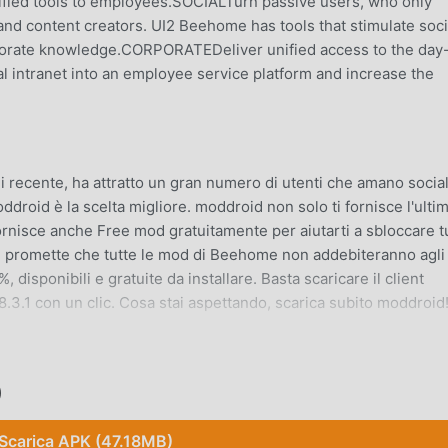
nified tools to employees.SOCIALTurn passive users, who only
and content creators. UI2 Beehome has tools that stimulate soci
rporate knowledge.CORPORATEDeliver unified access to the day
l intranet into an employee service platform and increase the
 recente, ha attratto un gran numero di utenti che amano social
ddroid è la scelta migliore. moddroid non solo ti fornisce l'ulti
rnisce anche Free mod gratuitamente per aiutarti a sbloccare t
id promette che tutte le mod di Beehome non addebiteranno agli
disponibili e gratuite da installare. Basta scaricare il client
.3.1 con un clic. Cosa stai aspettando, scarica subito moddroid
al, le sue potenti funzioni hanno attratto un gran numero di
)
ocial, Beehome offre un'esperienza più ricca e funzioni più potent
 puoi facilmente provare tutte le funzioni ed è completamente
Scarica APK (47.18MB)