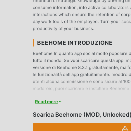
retention of strategic knowledge by offering u
consume information, into active collaborators 
interactions which ensure the retention of co
day work tools of the employee. Turn your socia
productivity of your business.
BEEHOME INTRODUZIONE
Beehome In quanto app social molto popolare di
tutto il mondo. Se vuoi scaricare questa app, mo
versione di Beehome 8.3.1 gratuitamente, ma fo
le funzionalità dell'app gratuitamente. moddro
utenti alcuna commissione e sono sicure al 100%, 
moddroid, puoi scaricare e installare Beehome 8
Read more
FUNZIONALITÀ CONVENIENTI
Beehome Essendo una popolare applicazione soci
Scarica Beehome (MOD, Unlocked
utenti. Rispetto alle tradizionali applicazioni s
Devi solo scaricare e installare Beehome 8.3.1,