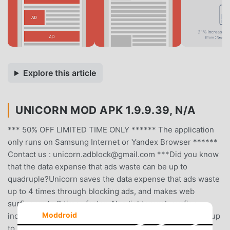
Explore this article
UNICORN MOD APK 1.9.9.39, N/A
*** 50% OFF LIMITED TIME ONLY ****** The application
only runs on Samsung Internet or Yandex Browser ******
Contact us : unicorn.adblock@gmail.com ***Did you know
that the data expense that ads waste can be up to
quadruple?Unicorn saves the data expense that ads waste
up to 4 times through blocking ads, and makes web
surfing up to 3 times faster. Also lighter web surfing
Moddroid
increases your battery life up to 21%.Blocks ads• Saves up
to 50% of your data plan• Browse up to 3x FASTER•