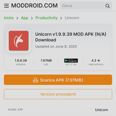
MODDROID.COM
Inizio
App
Productivity
Unicorn
Unicorn v1.9.9.39 MOD APK (N/A)
Download
Updated on
June 8, 2025
1.9.9.39
7.97MB
4.3 ★
VERSION
SIZE
GET IT ON
1698 RATINGS
Scarica APK (7.97MB)
Versioni precedenti
Unicorn
NOME APP