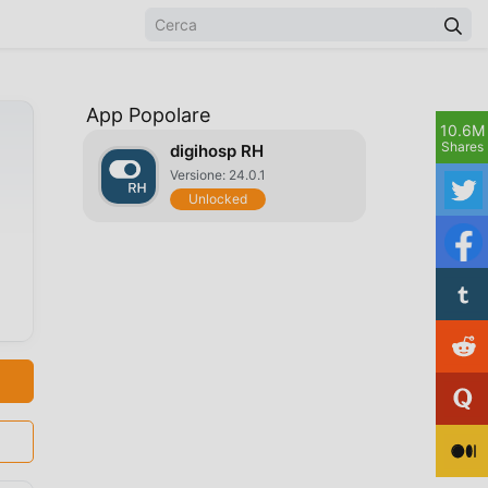
App Popolare
10.6M
Shares
digihosp RH
Versione: 24.0.1
Unlocked