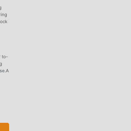
g
ring
lock
 to-
g
sse.A
ble.•
p