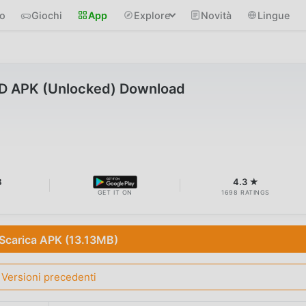
io
Giochi
App
Explore
Novità
Lingue
OD APK (Unlocked) Download
B
4.3 ★
GET IT ON
1698 RATINGS
Scarica APK (13.13MB)
Versioni precedenti