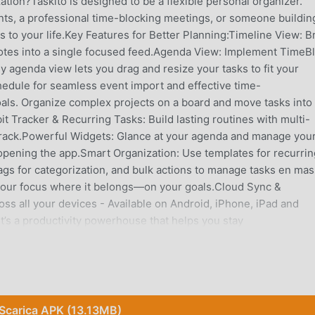
ation?Taskito is designed to be a flexible personal organizer.
s, a professional time-blocking meetings, or someone buildin
ts to your life.Key Features for Better Planning:Timeline View: B
notes into a single focused feed.Agenda View: Implement TimeB
y agenda view lets you drag and resize your tasks to fit your
edule for seamless event import and effective time-
oals. Organize complex projects on a board and move tasks into
t Tracker & Recurring Tasks: Build lasting routines with multi-
 track.Powerful Widgets: Glance at your agenda and manage your
 opening the app.Smart Organization: Use templates for recurrin
 tags for categorization, and bulk actions to manage tasks en ma
your focus where it belongs—on your goals.Cloud Sync &
ss all your devices - Available on Android, iPhone, iPad and
it’s a productivity powerhouse that helps you stay
nizing your life with the most versatile timeline planner availa
 an email: hey.taskito@gmail.comWebsite: https://taskito.io/Hel
to.io/blog
Scarica APK (13.13MB)