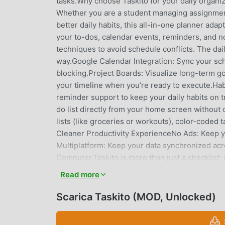
tasks.Why choose Taskito for your daily organiz
Whether you are a student managing assignment
better daily habits, this all-in-one planner adap
your to-dos, calendar events, reminders, and 
techniques to avoid schedule conflicts. The dail
way.Google Calendar Integration: Sync your sch
blocking.Project Boards: Visualize long-term g
your timeline when you’re ready to execute.Habi
reminder support to keep your daily habits on
do list directly from your home screen without
lists (like groceries or workouts), color-coded
Cleaner Productivity ExperienceNo Ads: Keep 
Multiplatform: Keep your data synchronized acro
Computer.Taskito is more than just a checklist; 
organized.Download Taskito today and start orga
Read more
• •If you have feedback or suggestions, Send us
Center: https://taskito.io/helpBlog: https://taski
Scarica Taskito (MOD, Unlocked)
TASKITO INTRODUZIONE