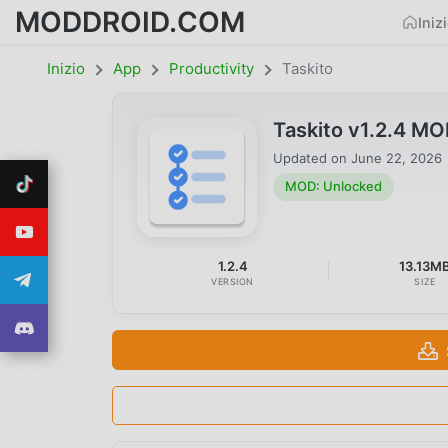
MODDROID.COM
Iniz
Inizio
App
Productivity
Taskito
Taskito v1.2.4 M
Updated on
June 22, 2026
MOD: Unlocked
1.2.4
13.13M
VERSION
SIZE