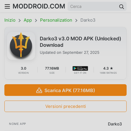
MODDROID.COM
Inizio
App
Personalization
Darko3
Darko3 v3.0 MOD APK (Unlocked)
Download
Updated on
September 27, 2025
3.0
77.16MB
4.3 ★
VERSION
SIZE
GET IT ON
1698 RATINGS
Scarica APK (77.16MB)
Versioni precedenti
Darko3
NOME APP