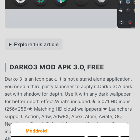
Explore this article
DARKO3 MOD APK 3.0, FREE
Darko 3 is an icon pack. It is not a stand alone application,
you need a third party launcher to apply it.Darko 3: A dark
set with shadow for depth. Use it with any dark wallpaper
for better depth effect.What's included:★ 5.071 HD icons
(256x256)★ Matching HD cloud wallpapers!★ Launchers
support: Action, Adw, AdwEX, Apex, Atom, Aviate, GO,
Next,Nova, Smart, Solo...★ Icon masking for un-themed
Moddroid
icons★ Dynamic calendar (For Nova Launcher)★
Alternative icons to choose★ Updates.