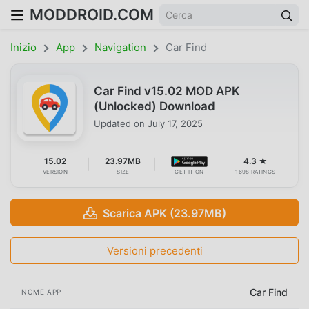
MODDROID.COM
Inizio
App
Navigation
Car Find
Car Find v15.02 MOD APK
(Unlocked) Download
Updated on
July 17, 2025
15.02
23.97MB
4.3 ★
VERSION
SIZE
GET IT ON
1698 RATINGS
Scarica APK (23.97MB)
Versioni precedenti
Car Find
NOME APP