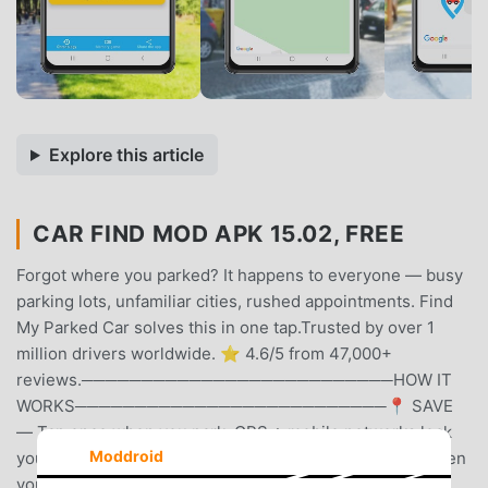
Explore this article
CAR FIND MOD APK 15.02, FREE
Forgot where you parked? It happens to everyone — busy
parking lots, unfamiliar cities, rushed appointments. Find
My Parked Car solves this in one tap.Trusted by over 1
million drivers worldwide. ⭐ 4.6/5 from 47,000+
reviews.──────────────────────────HOW IT
WORKS──────────────────────────📍 SAVE
— Tap once when you park. GPS + mobile networks lock
Moddroid
your exact spot in seconds.🗺️ FIND — Open the app when
you return. See your car and your live position on a map,