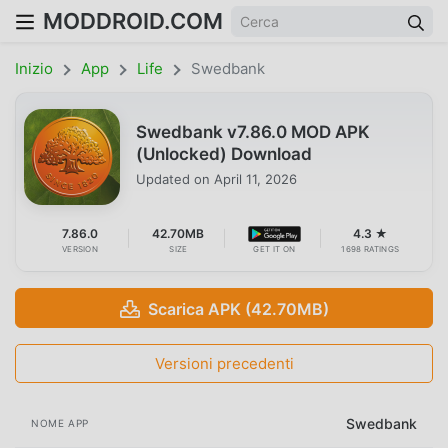
MODDROID.COM
Inizio
App
Life
Swedbank
Swedbank v7.86.0 MOD APK
(Unlocked) Download
Updated on
April 11, 2026
7.86.0
42.70MB
4.3 ★
VERSION
SIZE
GET IT ON
1698 RATINGS
Scarica APK (42.70MB)
Versioni precedenti
Swedbank
NOME APP