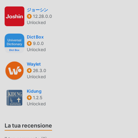
Rispetto alle tradizionali applicazioni life, Swedbank offre
ジョーシン
un'esperienza più ricca e funzioni più potenti. Devi solo
12.28.0.0
scaricare e installare Swedbank 7.86.0, puoi facilmente
Unlocked
provare tutte le funzioni ed è completamente gratuito!
Inoltre, moddroid supporta anche l'applicazione life per
Dict Box
consentire ai fan di scambiarsi esperienze, condividere la
9.0.0
felicità che incontrano nell'applicazione, cosa stai
Unlocked
aspettando, vieni a scaricarla ora
Waylet
MOD. UNICA
26.3.0
Unlocked
moddroid non solo fornisce l'originale Swedbank 7.86.0
completamente gratuito, ma allega anche la versione mod,
Kidung
fornendoti le funzioni Free gratuitamente, puoi
1.2.5
sperimentare il livello più alto di Swedbank 7.86.0 con la
Unlocked
funzionalità più completa. Inoltre, tutte le mod sono state
autenticate manualmente da moddroid, è gratuito e
La tua recensione
disponibile al 100%. Ora devi solo scaricare moddroid sul
client, puoi scaricare e installare la versione mod Free