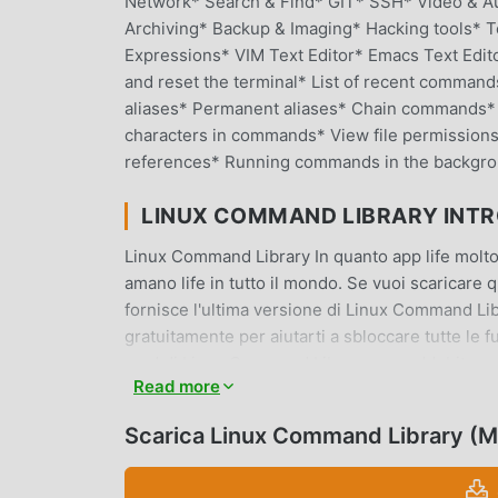
Network* Search & Find* GIT* SSH* Video & A
Archiving* Backup & Imaging* Hacking tools* 
Expressions* VIM Text Editor* Emacs Text Edito
and reset the terminal* List of recent comman
aliases* Permanent aliases* Chain commands* 
characters in commands* View file permissions*
references* Running commands in the backgrou
LINUX COMMAND LIBRARY INT
Linux Command Library In quanto app life molto 
amano life in tutto il mondo. Se vuoi scaricare 
fornisce l'ultima versione di Linux Command Li
gratuitamente per aiutarti a sbloccare tutte le 
mod di Linux Command Library non addebiterann
Read more
disponibili e gratuite da installare. Basta scari
Library 3.7.8 con un clic. Cosa stai aspettando,
Scarica Linux Command Library (
FUNZIONALITÀ CONVENIENTI