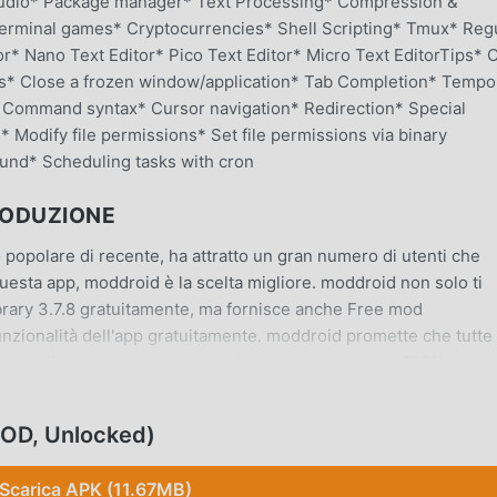
udio* Package manager* Text Processing* Compression &
Terminal games* Cryptocurrencies* Shell Scripting* Tmux* Reg
r* Nano Text Editor* Pico Text Editor* Micro Text EditorTips* 
ds* Close a frozen window/application* Tab Completion* Tempo
Command syntax* Cursor navigation* Redirection* Special
 Modify file permissions* Set file permissions via binary
nd* Scheduling tasks with cron
RODUZIONE
popolare di recente, ha attratto un gran numero di utenti che
questa app, moddroid è la scelta migliore. moddroid non solo ti
brary 3.7.8 gratuitamente, ma fornisce anche Free mod
funzionalità dell'app gratuitamente. moddroid promette che tutte 
o agli utenti alcuna commissione e sono sicure al 100%,
care il client moddroid, puoi scaricare e installare Linux Comman
 scarica subito moddroid!
MOD, Unlocked)
Scarica APK (11.67MB)