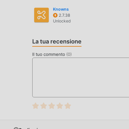
popolari gratuite che ti aspettano gioca, cosa as
Knowns
2.7.38
Unlocked
La tua recensione
Il tuo commento
(
0
)