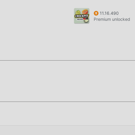
petti, scaricalo ora!
11.16.490
Premium unlocked