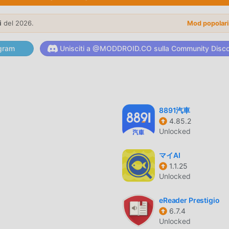
licazione life, le sue potenti funzioni hanno attratto un gran
licazioni life, Linux Command Library offre un'esperienza più ricc
i
del 2026.
Mod popolar
allare Linux Command Library 3.7.8, puoi facilmente provare tutte
oddroid supporta anche l'applicazione life per consentire ai fan
gram
Unisciti a @MODDROID.CO sulla Community Disc
he incontrano nell'applicazione, cosa stai aspettando, vieni a
ommand Library 3.7.8 completamente gratuito, ma allega anche l
8891汽車
4.85.2
itamente, puoi sperimentare il livello più alto di Linux Command
Unlocked
Inoltre, tutte le mod sono state autenticate manualmente da
evi solo scaricare moddroid sul client, puoi scaricare e installa
マイAI
 con un clic, e poi goderti la comodità offerta da Linux Comma
1.1.25
Unlocked
eReader Prestigio
6.7.4
stallare l'APP moddroid, puoi scaricare direttamente la versione
Unlocked
tto di installazione moddroid con un clic e ci sono più app mod