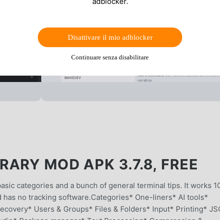
adblocker.
Disattivare il mio adblocker
Continuare senza disabilitare
ARY MOD APK 3.7.8, FREE
sic categories and a bunch of general terminal tips. It works 
d has no tracking software.Categories* One-liners* AI tools*
ecovery* Users & Groups* Files & Folders* Input* Printing* J