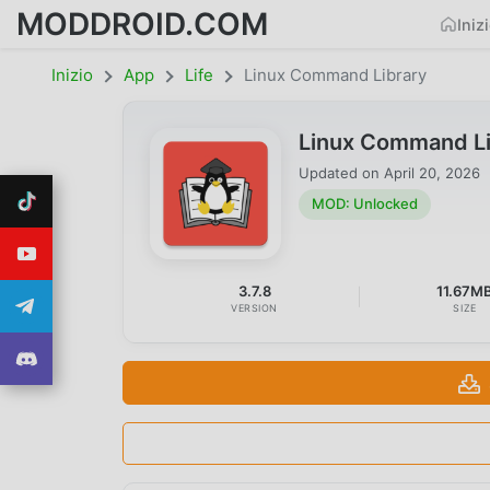
MODDROID.COM
Iniz
Inizio
App
Life
Linux Command Library
Linux Command Li
Updated on
April 20, 2026
MOD: Unlocked
3.7.8
11.67M
VERSION
SIZE