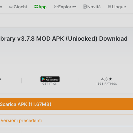
io
Giochi
App
Explore
Novità
Lingue
brary v3.7.8 MOD APK (Unlocked) Download
B
4.3 ★
GET IT ON
1698 RATINGS
Scarica APK (11.67MB)
Versioni precedenti