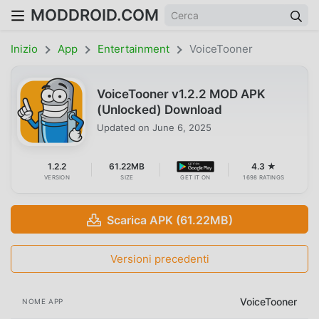
MODDROID.COM
Inizio
App
Entertainment
VoiceTooner
VoiceTooner v1.2.2 MOD APK
(Unlocked) Download
Updated on
June 6, 2025
1.2.2
61.22MB
4.3 ★
VERSION
SIZE
GET IT ON
1698 RATINGS
Scarica APK (61.22MB)
Versioni precedenti
VoiceTooner
NOME APP