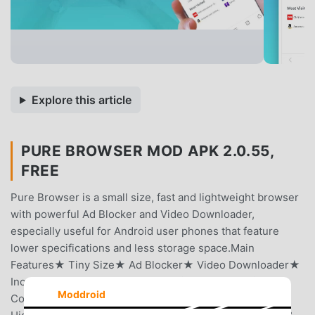
Explore this article
PURE BROWSER MOD APK 2.0.55,
FREE
Pure Browser is a small size, fast and lightweight browser
with powerful Ad Blocker and Video Downloader,
especially useful for Android user phones that feature
lower specifications and less storage space.Main
Features★ Tiny Size★ Ad Blocker★ Video Downloader★
Incognito Browsing & Night Mode★ Screenshot★ QR-
Moddroid
Code Scaner★ Offline Webpages★ Bookmarks &