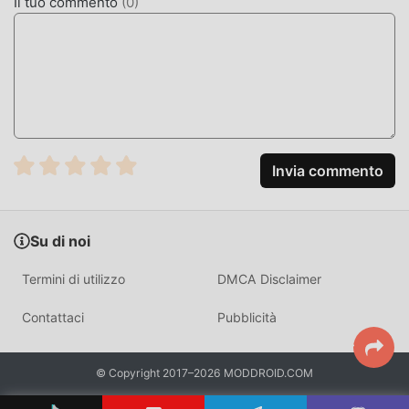
Il tuo commento
(
0
)
MOD. UNICA
moddroid non solo fornisce l'originale Pure Browser 2.0.55
completamente gratuito, ma allega anche la versione mod,
fornendoti le funzioni Free gratuitamente, puoi
sperimentare il livello più alto di Pure Browser 2.0.55 con
la funzionalità più completa. Inoltre, tutte le mod sono state
autenticate manualmente da moddroid, è gratuito e
Invia commento
disponibile al 100%. Ora devi solo scaricare moddroid sul
client, puoi scaricare e installare la versione mod Free
Pure Browser 2.0.55 con un clic, e poi goderti la comodità
Su di noi
offerta da Pure Browser!
Termini di utilizzo
DMCA Disclaimer
SCARICA ORA
Contattaci
Pubblicità
Basta fare clic sul pulsante di download per installare l'APP
moddroid, puoi scaricare direttamente la versione mod
gratuita Pure Browser 2.0.55 nel pacchetto di installazione
© Copyright 2017–2026 MODDROID.COM
moddroid con un clic e ci sono più app mod popolari