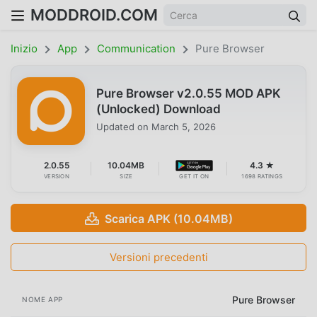
MODDROID.COM
Inizio
App
Communication
Pure Browser
Pure Browser v2.0.55 MOD APK
(Unlocked) Download
Updated on
March 5, 2026
2.0.55
10.04MB
4.3 ★
VERSION
SIZE
GET IT ON
1698 RATINGS
Scarica APK (10.04MB)
Versioni precedenti
Pure Browser
NOME APP