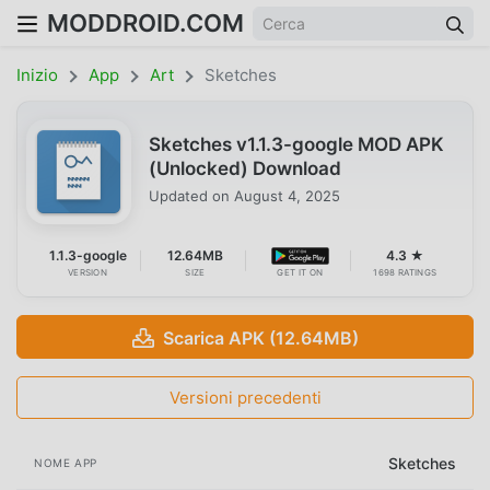
MODDROID.COM
Inizio
App
Art
Sketches
Sketches v1.1.3-google MOD APK
(Unlocked) Download
Updated on
August 4, 2025
1.1.3-google
12.64MB
4.3 ★
VERSION
SIZE
GET IT ON
1698 RATINGS
Scarica APK (12.64MB)
Versioni precedenti
Sketches
NOME APP