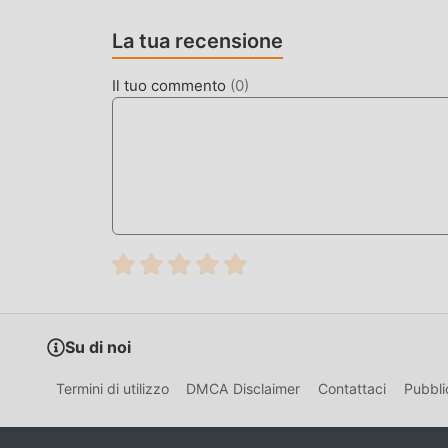
adottato un motore virtuale aggiornato e appor
l'esperienza sullo schermo del gioco è stata not
La tua recensione
massimo Migliora l'esperienza sensoriale dell'ute
un'eccellente adattabilità, assicurando che tutti
Il tuo commento
(
0
)
portato da ナイトコアF 2.2.1
MOD. UNICA
Il tradizionale gioco rpg richiede agli utenti di
gioco, che è sia la caratteristica che il divert
inevitabilmente far sentire le persone stanche,
è necessario spendere la maggior parte delle t
possono aiutarti facilmente a omettere questo pr
stesso
Su di noi
SCARICA ORA
Basta fare clic sul pulsante di download per in
Termini di utilizzo
DMCA Disclaimer
Contattaci
Pubbli
gratuita ナイトコアF 2.2.1 nel pacchetto di install
gratuiti che ti aspettano gioca, cosa aspetti, sca