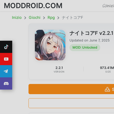
MODDROID.COM
Iniz
Inizio
Giochi
Rpg
ナイトコアF
ナイトコアF v2.2.1 
Updated on
June 7, 2025
MOD: Unlocked
2.2.1
973.41
VERSION
SIZE