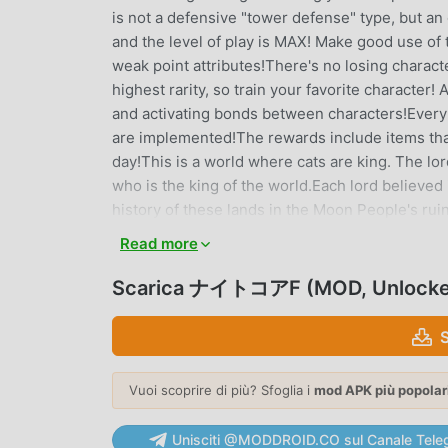
is not a defensive "tower defense" type, but an
and the level of play is MAX! Make good use of 
weak point attributes!There's no losing characte
highest rarity, so train your favorite character
and activating bonds between characters!Every 
are implemented!The rewards include items tha
day!This is a world where cats are king. The lord
who is the king of the world.Each lord believe
history of these lands in the Moon People's rui
mysterious force, and countless meteorites atta
Read more
gravitational waves, creating a "hole in spacet
hole in spacetime.The story progresses as play
Scarica ナイトコアF (MOD, Unlocke
holes in space and time in order to rebuild Cam
ナイトコアF INTRODUZIONE
ナイトコアF Essendo un gioco rpg molto popolare d
Vuoi scoprire di più? Sfoglia i
mod APK più popolar
giochi rpg. Se vuoi scaricare questo gioco, come
mondo, moddroid è la tua scelta migliore. mod
Unisciti @MODDROID.CO sul Canale Tele