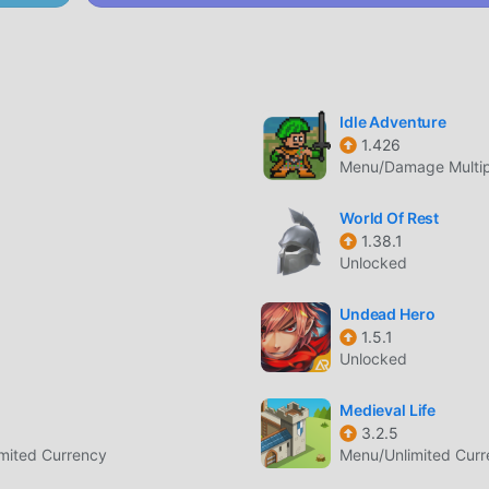
atuitamente, aiutandoti a salvare l'attività meccanica ripetitiv
gioia portata dal gioco stesso. moddroid promette che qualsiasi
i giocatori ed è sicura al 100%, disponibile e gratuita da
puoi scaricare e installare ナイトコアF 2.2.1 con un clic. Cosa aspet
Idle Adventure
1.426
Menu/Damage Multip
 gameplay unico lo ha aiutato a conquistare un gran numero 
World Of Rest
nali giochi rpg, in ナイトコアF , devi solo seguire il tutorial per
1.38.1
Unlocked
ero gioco e goderti la gioia offerta dai classici giochi rpg ナイト
positamente una piattaforma per gli amanti dei giochi rpg,
Undead Hero
tti gli amanti dei giochi rpg in tutto il mondo, cosa stai
1.5.1
co con tutti i partner globali felici
Unlocked
Medieval Life
3.2.5
tile artistico unico e la grafica, le mappe e i personaggi di al
mited Currency
Menu/Unlimited Cur
rpg e confrontato ai tradizionali giochi rpg, ナイトコアF 2.2.1 h