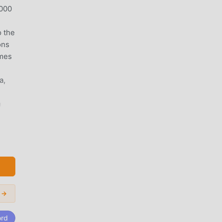
,000
o the
ons
ames
a,
a
no i
i →
ord