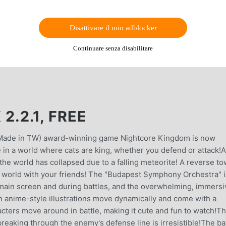
Disattivare il mio adblocker
Continuare senza disabilitare
.2.1, FREE
(Made in TW) award-winning game Nightcore Kingdom is now
 in a world where cats are king, whether you defend or attack!A
 the world has collapsed due to a falling meteorite! A reverse t
 world with your friends! The "Budapest Symphony Orchestra" i
e main screen and during battles, and the overwhelming, immersi
in anime-style illustrations move dynamically and come with a
ters move around in battle, making it cute and fun to watch!T
breaking through the enemy's defense line is irresistible!The ba