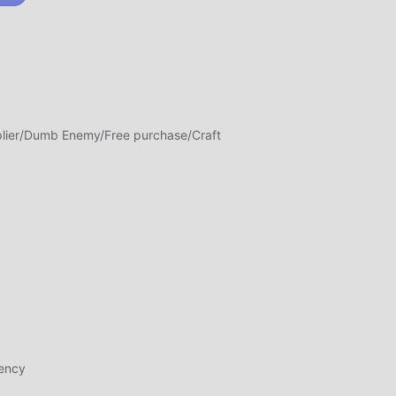
a nel
 mod
ti,
lier/Dumb Enemy/Free purchase/Craft
di
コアF
ta
rency
a