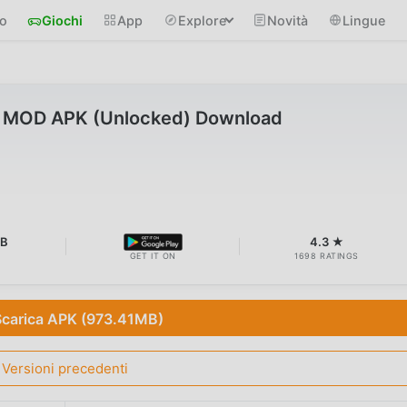
io
Giochi
App
Explore
Novità
Lingue
MOD APK (Unlocked) Download
MB
4.3 ★
GET IT ON
1698 RATINGS
Scarica APK (973.41MB)
Versioni precedenti