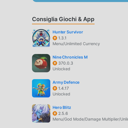
2.2.1gratuitamente, ma fornisce anche Freemod gr
gioco, così puoi concentrarti sul godere della 
di ナイトコアF non addebiterà alcuna commissione a
Consiglia Giochi & App
installare. Basta scaricare il client moddroid, 
scarica moddroid e gioca!
Hunter Survivor
1.3.1
Menu/Unlimited Currency
GAMEPLAY UNICO
ナイトコアF Essendo un popolare gioco rpg, il suo
Nine Chronicles M
fan in tutto il mondo. A differenza dei tradizio
370.0.3
Unlocked
principianti, così puoi facilmente avviare l'int
2.2.1. Allo stesso tempo, moddroid ha creato ap
Army Defence
consentendoti di comunicare e condividere con tu
1.4.17
aspettando, unisciti a moddroid e goditi il rpg gio
Unlocked
BELLISSIMO SCHERMO
Hero Blitz
2.5.6
Come i giochi tradizionali rpg, ナイトコアF ha uno s
Menu/God Mode/Damage Multiplier/Unli
qualità rendono ナイトコアF attratto molti fan di 