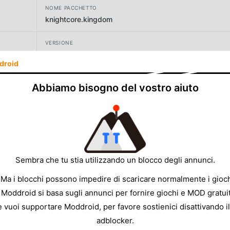
NOME PACCHETTO
knightcore.kingdom
VERSIONE
2.2.1
droid
SVILUPPATORE
Abbiamo bisogno del vostro aiuto
SEVEN&EIGHT HOLDINGS Co., Ltd.
DIMENSIONE
973.41MB
Sembra che tu stia utilizzando un blocco degli annunci.
 Ma i blocchi possono impedire di scaricare normalmente i gioch
 Moddroid si basa sugli annunci per fornire giochi e MOD gratuit
e vuoi supportare Moddroid, per favore sostienici disattivando il
adblocker.