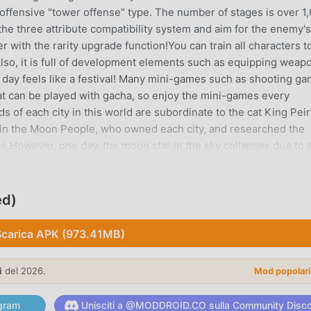
 offensive "tower offense" type. The number of stages is over 1
the three attribute compatibility system and aim for the enemy's
r with the rarity upgrade function!You can train all characters t
! Also, it is full of development elements such as equipping weap
day feels like a festival! Many mini-games such as shooting g
t can be played with gacha, so enjoy the mini-games every
s of each city in this world are subordinate to the cat King Peir
d in the Moon People, who owned each city, and researched the
ns.However, one day, the moon star in the sky collapses due to 
ck the land of Camelot.This powerful impact distorts the
ime," and monsters attack Camelot one after another through the
ers gather heroes and soldiers, defeat monsters, and close the
d)
elot.
Scarica APK (973.41MB)
i recente, ha guadagnato molti fan in tutto il mondo che ama
i
del 2026.
Mod popolar
 il più grande sito di download di giochi gratuiti per mod apk al
droid non solo ti fornisce l'ultima versione di ナイトコアF
gram
Unisciti a @MODDROID.CO sulla Community Disc