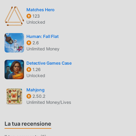
di fan in tutto il mondo. A differenza dei tradizionali giochi
Matches Hero
puzzle, in 퍼즐앤드래곤 , devi solo seguire il tutorial per
123
principianti, così puoi facilmente avviare l'intero gioco e
Unlocked
goderti la gioia offerta dai classici giochi puzzle 퍼즐앤드래
곤 22.3.0. Allo stesso tempo, moddroid ha creato
Human: Fall Flat
appositamente una piattaforma per gli amanti dei giochi
2.6
puzzle, consentendoti di comunicare e condividere con
Unlimited Money
tutti gli amanti dei giochi puzzle in tutto il mondo, cosa stai
aspettando, unisciti a moddroid e goditi il puzzle gioco con
Detective Games Case
tutti i partner globali felici
1.26
Unlocked
BELLISSIMO SCHERMO
Mahjong
Come i giochi tradizionali puzzle, 퍼즐앤드래곤 ha uno stile
2.50.2
artistico unico e la grafica, le mappe e i personaggi di alta
Unlimited Money/Lives
qualità rendono 퍼즐앤드래곤 attratto molti fan di puzzle e
confrontato ai tradizionali giochi puzzle, 퍼즐앤드래곤
La tua recensione
22.3.0 ha adottato un motore virtuale aggiornato e
apportato aggiornamenti audaci. Con una tecnologia più