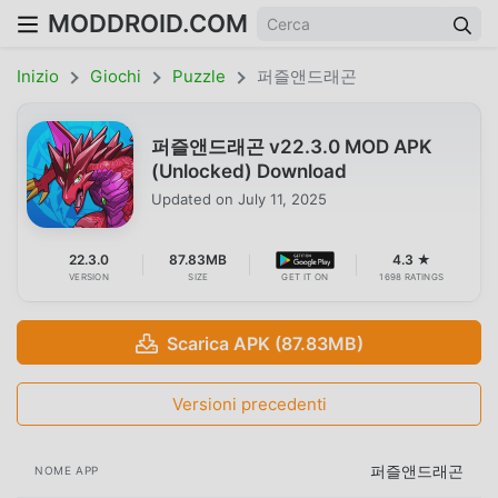
MODDROID.COM
Inizio
Giochi
Puzzle
퍼즐앤드래곤
퍼즐앤드래곤 v22.3.0 MOD APK
(Unlocked) Download
Updated on
July 11, 2025
22.3.0
87.83MB
4.3 ★
VERSION
SIZE
GET IT ON
1698 RATINGS
Scarica APK (87.83MB)
Versioni precedenti
퍼즐앤드래곤
NOME APP