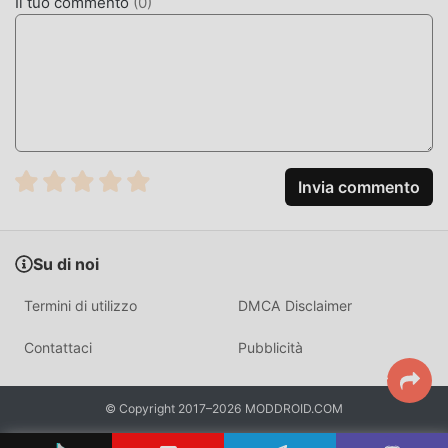
Il tuo commento
(
0
)
avanzata, l'esperienza sullo schermo del gioco è stata
notevolmente migliorata. Pur mantenendo lo stile originale
di puzzle, il massimo Migliora l'esperienza sensoriale
dell'utente e ci sono molti diversi tipi di telefoni cellulari
apk con un'eccellente adattabilità, assicurando che tutti gli
amanti del gioco di puzzle possano godersi appieno la
felicità portato da 퍼즐앤드래곤 22.3.0
Invia commento
MOD. UNICA
Il tradizionale gioco puzzle richiede agli utenti di dedicare
molto tempo ad accumulare ricchezza/abilità/abilità nel
Su di noi
gioco, che è sia la caratteristica che il divertimento del
Termini di utilizzo
DMCA Disclaimer
gioco, ma allo stesso tempo, il processo di accumulazione
inevitabilmente far sentire le persone stanche, ma ora
Contattaci
Pubblicità
l'emergere delle mod ha riscritto questa situazione. Qui,
non è necessario spendere la maggior parte delle tue
energie e ripetere l'""accumulo"" leggermente noioso. Le
© Copyright 2017–2026 MODDROID.COM
mod possono aiutarti facilmente a omettere questo