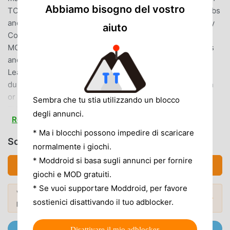
Abbiamo bisogno del vostro
TONS OF DIFFERENT MONSTERS Match the mystical Orbs
and watch your Monsters attack. String together as many
aiuto
Combos as you can to unleash a devastating attack! -
MONSTERS ASSEMBLE! Collect tons of unique Monsters
and assemble the best possible team. You can use 1
Leader and up to 4 Ally Monsters as you explore
dungeons. Obtain new Monsters by completing dungeon
or by utilizing the Egg Machines. - POWER-UP AND
Sembra che tu stia utilizzando un blocco
EVOLVE Monsters grow stronger by “Fusion.” Using
degli annunci.
Read more
different combinations of ingredients, you can Power-up
* Ma i blocchi possono impedire di scaricare
your Monsters or try Evolve Fusion to make your team
Scarica 퍼즐앤드래곤 (MOD, Unlocked)
incredibly powerful. - EXPLORE DUNGEONS WITH
normalmente i giochi.
FRIENDS You can make Friends in game or invite your real
* Moddroid si basa sugli annunci per fornire
Scarica APK (87.83MB)
friends by using their ID. Everyone can enjoy the world of
giochi e MOD gratuiti.
Puzzle & Dragons together!
* Se vuoi supportare Moddroid, per favore
Vuoi scoprire di più? Sfoglia i
mod APK più
Mod popolari →
sostienici disattivando il tuo adblocker.
popolari
del 2026.
퍼즐앤드래곤 INTRODUZIONE
퍼즐앤드래곤 Essendo un gioco puzzle molto popolare di
Unisciti @MODDROID.CO sul Canale Telegram
Disattivare il mio adblocker