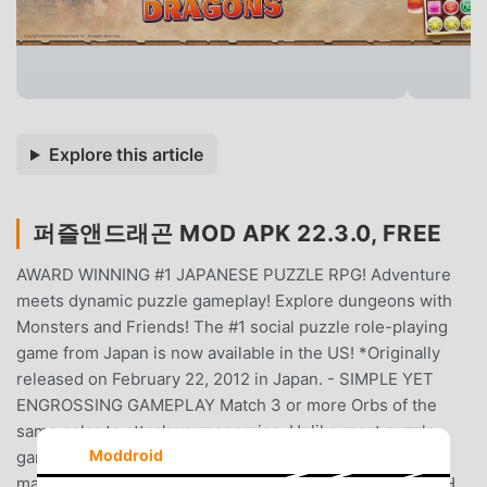
Explore this article
퍼즐앤드래곤 MOD APK 22.3.0, FREE
AWARD WINNING #1 JAPANESE PUZZLE RPG! Adventure
meets dynamic puzzle gameplay! Explore dungeons with
Monsters and Friends! The #1 social puzzle role-playing
game from Japan is now available in the US! *Originally
released on February 22, 2012 in Japan. - SIMPLE YET
ENGROSSING GAMEPLAY Match 3 or more Orbs of the
same color to attack your enemies. Unlike most puzzle
Moddroid
games, you can move an Orb as far as you want. Try to
make as many Combos as you can! -EPIC BATTLES WITH