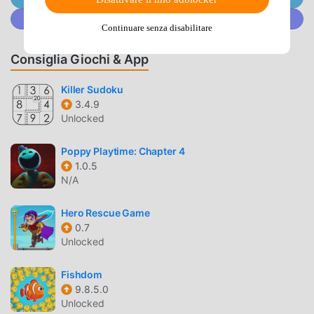
recente, ha guadagnato molti fan in tutto il mondo che
Unisciti a @MODDROID.CO sulla Community Discord
amano i giochi puzzle. Se vuoi scaricare questo gioco,
Continuare senza disabilitare
come il più grande sito di download di giochi gratuiti per
Consiglia Giochi & App
mod apk al mondo, moddroid è la tua scelta migliore.
moddroid non solo ti fornisce l'ultima versione di 퍼즐앤드
Killer Sudoku
래곤 22.3.0gratuitamente, ma fornisce anche Freemod
3.4.9
gratuitamente, aiutandoti a salvare l'attività meccanica
Unlocked
ripetitiva nel gioco, così puoi concentrarti sul godere della
gioia portata dal gioco stesso. moddroid promette che
Poppy Playtime: Chapter 4
qualsiasi mod di 퍼즐앤드래곤 non addebiterà alcuna
1.0.5
commissione ai giocatori ed è sicura al 100%, disponibile e
N/A
gratuita da installare. Basta scaricare il client moddroid,
puoi scaricare e installare 퍼즐앤드래곤 22.3.0 con un clic.
Hero Rescue Game
0.7
Cosa aspetti, scarica moddroid e gioca!
Unlocked
GAMEPLAY UNICO
Fishdom
퍼즐앤드래곤 Essendo un popolare gioco puzzle, il suo
9.8.5.0
Unlocked
gameplay unico lo ha aiutato a conquistare un gran numero