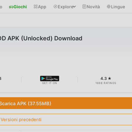
io
Giochi
App
Explore
Novità
Lingue
OD APK (Unlocked) Download
B
4.3 ★
GET IT ON
1698 RATINGS
Scarica APK (37.55MB)
Versioni precedenti