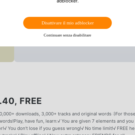
adblocker.
Disattivare il mio adblocker
Continuare senza disabilitare
.40, FREE
000+ downloads, 3,000+ tracks and original words :)For thos
rds!Play, have fun, learn:√ You are given 7 elements and you
r!√ You don't lose if you guess wrong!√ No time limit!√ FREE hel