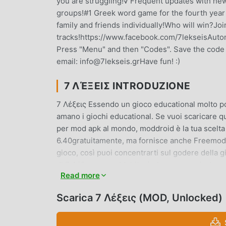
you are struggling!√ Frequent updates with new 
groups!#1 Greek word game for the fourth year 
family and friends individually!Who will win?Jo
tracks!https://www.facebook.com/7lekseisAutoma
Press "Menu" and then "Codes". Save the code 
email: info@7lekseis.grHave fun! :)
7 ΛΈΞΕΙΣ INTRODUZIONE
7 Λέξεις Essendo un gioco educational molto po
amano i giochi educational. Se vuoi scaricare qu
per mod apk al mondo, moddroid è la tua scelta m
6.40gratuitamente, ma fornisce anche Freemod gr
gioco, così puoi concentrarti sul godere della 
di 7 Λέξεις non addebiterà alcuna commissione ai
Read more
Basta scaricare il client moddroid, puoi scaricar
moddroid e gioca!
Scarica 7 Λέξεις (MOD, Unlocked)
GAMEPLAY UNICO