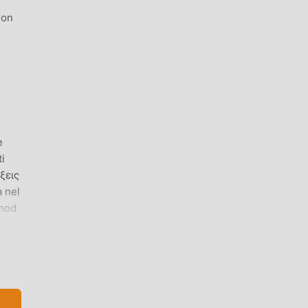
 on
e
ti
ξεις
a nel
 mod
are.