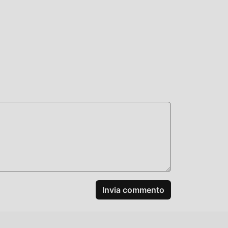
 mod
uiti
Invia commento