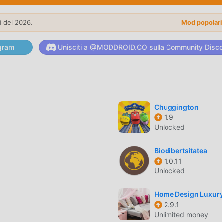
, il suo gameplay unico lo ha aiutato a conquistare un gran nu
nali giochi educational, in 7 Λέξεις , devi solo seguire il tutorial
i
del 2026.
Mod popolar
o gioco e goderti la gioia offerta dai classici giochi educational 7
eato appositamente una piattaforma per gli amanti dei giochi
gram
Unisciti a @MODDROID.CO sulla Community Disc
videre con tutti gli amanti dei giochi educational in tutto il m
 il educational gioco con tutti i partner globali felici
ha uno stile artistico unico e la grafica, le mappe e i personaggi
Chuggington
1.9
di educational e confrontato ai tradizionali giochi educational, 7
Unlocked
iornato e apportato aggiornamenti audaci. Con una tecnologia p
è stata notevolmente migliorata. Pur mantenendo lo stile origin
Biodibertsitatea
ensoriale dell'utente e ci sono molti diversi tipi di telefoni cellu
1.0.11
che tutti gli amanti del gioco di educational possano godersi
Unlocked
Home Design Luxur
2.9.1
Unlimited money
tenti di dedicare molto tempo ad accumulare ricchezza/abilità/abi