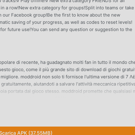
tracks!√ Play offline!√ New extra category FRIENDS for all
in a row!New extra category for groups!Split into teams or take
in our Facebook group!Be the first to know about the new
tic saving of your progress, as well as codes to reset levels!
for future use!You can send any question or suggestion to the
polare di recente, ha guadagnato molti fan in tutto il mondo ch
esto gioco, come il più grande sito di download di giochi gratui
igliore. moddroid non solo ti fornisce l'ultima versione di 7 Λέ
atuitamente, aiutandoti a salvare l'attività meccanica ripetitiv
gioia portata dal gioco stesso. moddroid promette che qualsiasi
 giocatori ed è sicura al 100%, disponibile e gratuita da install
e e installare 7 Λέξεις 6.40 con un clic. Cosa aspetti, scarica
Scarica APK (37.55MB)