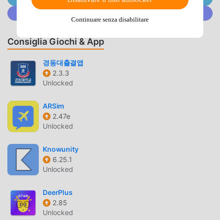
Árvore offre un'esperienza più ricca e funzioni più potenti.
Unisciti a @MODDROID.CO sulla Community Discord
Devi solo scaricare e installare Árvore 4.5.7, puoi
Continuare senza disabilitare
facilmente provare tutte le funzioni ed è completamente
gratuito! Inoltre, moddroid supporta anche l'applicazione
Consiglia Giochi & App
education per consentire ai fan di scambiarsi esperienze,
condividere la felicità che incontrano nell'applicazione,
경동대출결앱
cosa stai aspettando, vieni a scaricarla ora
2.3.3
Unlocked
MOD. UNICA
ARSim
moddroid non solo fornisce l'originale Árvore 4.5.7
2.47e
completamente gratuito, ma allega anche la versione mod,
Unlocked
fornendoti le funzioni Free gratuitamente, puoi
sperimentare il livello più alto di Árvore 4.5.7 con la
Knowunity
6.25.1
funzionalità più completa. Inoltre, tutte le mod sono state
Unlocked
autenticate manualmente da moddroid, è gratuito e
disponibile al 100%. Ora devi solo scaricare moddroid sul
DeerPlus
client, puoi scaricare e installare la versione mod Free
2.85
Árvore 4.5.7 con un clic, e poi goderti la comodità offerta
Unlocked