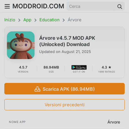
MODDROID.COM
Inizio
App
Education
Árvore
Árvore v4.5.7 MOD APK
(Unlocked) Download
Updated on
August 21, 2025
4.5.7
86.94MB
4.3 ★
VERSION
SIZE
GET IT ON
1698 RATINGS
Scarica APK (86.94MB)
Versioni precedenti
Árvore
NOME APP